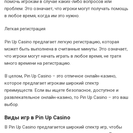
помочь игрокам в случае каких-либо вопросов или
проблем. Это означает, что игроки могут получать помощь
в любое время, когда им это нужно.
Легкая регистрация
Pin Up Casino предлагает легкую регистрацию, которая
может быть выполнена в считанные минуты. Это означает,
что игроки могут начать играть в любое время, не тратя
много времени на регистрацию.
В целом, Pin Up Casino – это отличное онлайн-казино,
которое предлагает игрокам широкий спектр
преимуществ. Если вы ищете безопасное, доступное и
развлекательное онлайн-казино, то Pin Up Casino – это ваш
выбор.
Виды игр в Pin Up Casino
В Pin Up Casino предлагается широкий спектр игр, чтобы