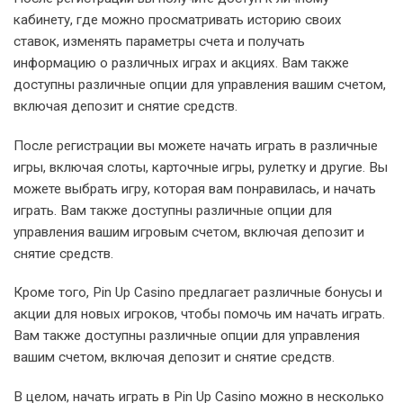
кабинету, где можно просматривать историю своих
ставок, изменять параметры счета и получать
информацию о различных играх и акциях. Вам также
доступны различные опции для управления вашим счетом,
включая депозит и снятие средств.
После регистрации вы можете начать играть в различные
игры, включая слоты, карточные игры, рулетку и другие. Вы
можете выбрать игру, которая вам понравилась, и начать
играть. Вам также доступны различные опции для
управления вашим игровым счетом, включая депозит и
снятие средств.
Кроме того, Pin Up Casino предлагает различные бонусы и
акции для новых игроков, чтобы помочь им начать играть.
Вам также доступны различные опции для управления
вашим счетом, включая депозит и снятие средств.
В целом, начать играть в Pin Up Casino можно в несколько