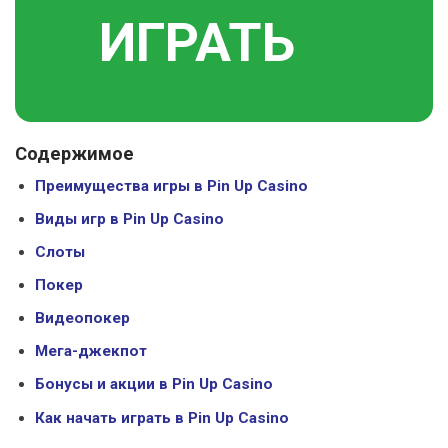
ИГРАТЬ
Содержимое
Преимущества игры в Pin Up Casino
Виды игр в Pin Up Casino
Слоты
Покер
Видеопокер
Мега-джекпот
Бонусы и акции в Pin Up Casino
Как начать играть в Pin Up Casino