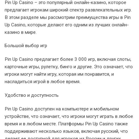
Pin Up Casino – это популярный онлайн-казино, которое
предлагает игрокам широкий спектр развлекательных игр.
В этом разделе мы рассмотрим преимущества игры в Pin
Up Casino, которые делают его одним из лучших онлайн-
казино в мире.
Большой выбор игр
Pin Up Casino предлагает более 3 000 игр, включая слоты,
карточные игры, рулетку, бинго и другие. Это означает, что
игроки могут найти игру, которая им понравится, и
насладиться игрой в любое время.
Удобство и доступность
Pin Up Casino доступен на компьютере и мобильном
устройстве, что означает, что игроки могут играть в любое
время и в любом месте. Платформы Pin Up Casino также
поддерживают несколько языков, включая русский, что
делает ее доступной для игроков из России и других