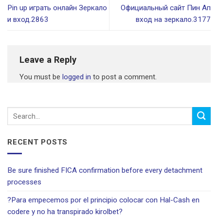
Pin up играть онлайн Зеркало
Официальный сайт Пин Ап
и вход.2863
вход на зеркало.3177
Leave a Reply
You must be
logged in
to post a comment.
RECENT POSTS
Be sure finished FICA confirmation before every detachment
processes
?Para empecemos por el principio colocar con Hal-Cash en
codere y no ha transpirado kirolbet?