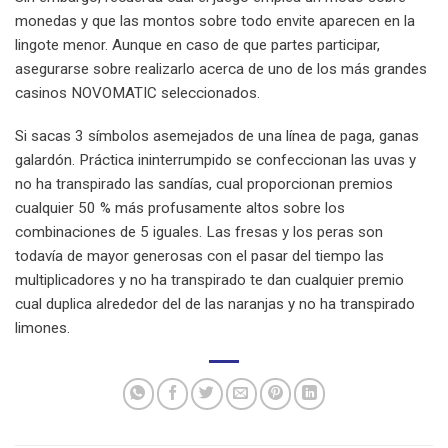
monedas y que las montos sobre todo envite aparecen en la
lingote menor. Aunque en caso de que partes participar,
asegurarse sobre realizarlo acerca de uno de los más grandes
casinos NOVOMATIC seleccionados.
Si sacas 3 símbolos asemejados de una línea de paga, ganas
galardón. Práctica ininterrumpido se confeccionan las uvas y
no ha transpirado las sandías, cual proporcionan premios
cualquier 50 % más profusamente altos sobre los
combinaciones de 5 iguales. Las fresas y los peras son
todavía de mayor generosas con el pasar del tiempo las
multiplicadores y no ha transpirado te dan cualquier premio
cual duplica alrededor del de las naranjas y no ha transpirado
limones.