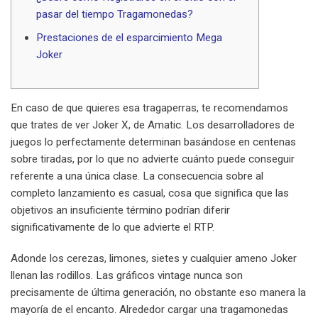
pasar del tiempo Tragamonedas?
Prestaciones de el esparcimiento Mega
Joker
En caso de que quieres esa tragaperras, te recomendamos
que trates de ver Joker X, de Amatic. Los desarrolladores de
juegos lo perfectamente determinan basándose en centenas
sobre tiradas, por lo que no advierte cuánto puede conseguir
referente a una única clase.
La consecuencia sobre al
completo lanzamiento es casual, cosa que significa que las
objetivos an insuficiente término podrían diferir
significativamente de lo que advierte el RTP.
Adonde los cerezas, limones, sietes y cualquier ameno Joker
llenan las rodillos. Las gráficos vintage nunca son
precisamente de última generación, no obstante eso manera la
mayoría de el encanto. Alrededor cargar una tragamonedas