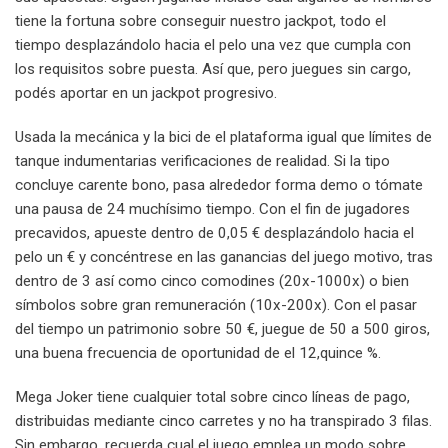
tiene la fortuna sobre conseguir nuestro jackpot, todo el
tiempo desplazándolo hacia el pelo una vez que cumpla con
los requisitos sobre puesta. Así que, pero juegues sin cargo,
podés aportar en un jackpot progresivo.
Usada la mecánica y la bici de el plataforma igual que límites de
tanque indumentarias verificaciones de realidad. Si la tipo
concluye carente bono, pasa alrededor forma demo o tómate
una pausa de 24 muchísimo tiempo. Con el fin de jugadores
precavidos, apueste dentro de 0,05 € desplazándolo hacia el
pelo un € y concéntrese en las ganancias del juego motivo, tras
dentro de 3 así­ como cinco comodines (20x-1000x) o bien
símbolos sobre gran remuneración (10x-200x). Con el pasar
del tiempo un patrimonio sobre 50 €, juegue de 50 a 500 giros,
una buena frecuencia de oportunidad de el 12,quince %.
Mega Joker tiene cualquier total sobre cinco líneas de pago,
distribuidas mediante cinco carretes y no ha transpirado 3 filas.
Sin embargo, recuerda cual el juego emplea un modo sobre