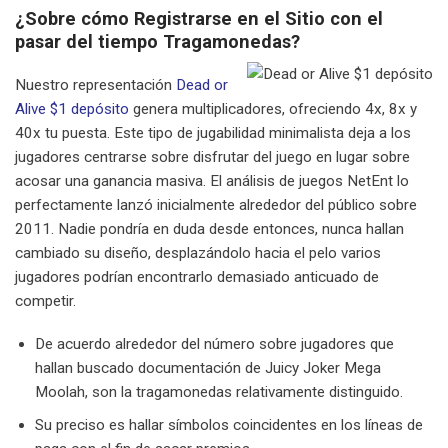
¿Sobre cómo Registrarse en el Sitio con el
pasar del tiempo Tragamonedas?
Nuestro representación
Dead or
Alive $1 depósito
genera multiplicadores, ofreciendo 4x, 8x y
40x tu puesta. Este tipo de jugabilidad minimalista deja a los
jugadores centrarse sobre disfrutar del juego en lugar sobre
acosar una ganancia masiva. El análisis de juegos NetEnt lo
perfectamente lanzó inicialmente alrededor del público sobre
2011. Nadie pondrí­a en duda desde entonces, nunca hallan
cambiado su diseño, desplazándolo hacia el pelo varios
jugadores podrían encontrarlo demasiado anticuado de
competir.
De acuerdo alrededor del número sobre jugadores que
hallan buscado documentación de Juicy Joker Mega
Moolah, son la tragamonedas relativamente distinguido.
Su preciso es hallar símbolos coincidentes en los líneas de