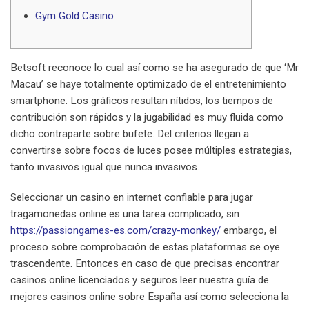
Gym Gold Casino
Betsoft reconoce lo cual así­ como se ha asegurado de que ‘Mr
Macau’ se haye totalmente optimizado de el entretenimiento
smartphone. Los gráficos resultan nítidos, los tiempos de
contribución son rápidos y la jugabilidad es muy fluida como
dicho contraparte sobre bufete.
Del criterios llegan a
convertirse sobre focos de luces posee múltiples estrategias,
tanto invasivos igual que nunca invasivos.
Seleccionar un casino en internet confiable para jugar
tragamonedas online es una tarea complicado, sin
https://passiongames-es.com/crazy-monkey/
embargo, el
proceso sobre comprobación de estas plataformas se oye
trascendente. Entonces en caso de que precisas encontrar
casinos online licenciados y seguros leer nuestra guía de
mejores casinos online sobre España así­ como selecciona la