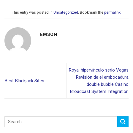
This entry was posted in
Uncategorized
. Bookmark the
permalink
.
EMSON
Royal hipervínculo serio Vegas
Revisión de el embocadura
Best Blackjack Sites
double bubble Casino
Broadcast System Integration