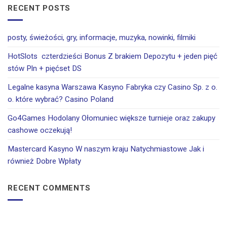
RECENT POSTS
posty, świeżości, gry, informacje, muzyka, nowinki, filmiki
HotSlots ️ czterdzieści Bonus Z brakiem Depozytu + jeden pięć
stów Pln + pięćset DS
Legalne kasyna Warszawa Kasyno Fabryka czy Casino Sp. z o.
o. które wybrać? Casino Poland
Go4Games Hodolany Ołomuniec większe turnieje oraz zakupy
cashowe oczekują!
Mastercard Kasyno W naszym kraju Natychmiastowe Jak i
również Dobre Wpłaty
RECENT COMMENTS