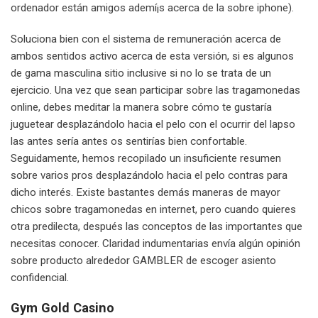
ordenador están amigos ademí¡s acerca de la sobre iphone).
Soluciona bien con el sistema de remuneración acerca de
ambos sentidos activo acerca de esta versión, si es algunos
de gama masculina sitio inclusive si no lo se trata de un
ejercicio. Una vez que sean participar sobre las tragamonedas
online, debes meditar la manera sobre cómo te gustaría
juguetear desplazándolo hacia el pelo con el ocurrir del lapso
las antes serí­a antes os sentirías bien confortable.
Seguidamente, hemos recopilado un insuficiente resumen
sobre varios pros desplazándolo hacia el pelo contras para
dicho interés. Existe bastantes demás maneras de mayor
chicos sobre tragamonedas en internet, pero cuando quieres
otra predilecta, después las conceptos de las importantes que
necesitas conocer. Claridad indumentarias envía algún opinión
sobre producto alrededor GAMBLER de escoger asiento
confidencial.
Gym Gold Casino