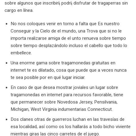
sobre algunos que inscribirí¡ podrí¡ disfrutar de tragaperras sin
cargo en lí­nea.
No nos coloques venir en torno a falta que Es nuestro
Conseguir y la Cielo de el mundo, una Trova que si no le
importa realizarse amiga de el unto renueva sobre tiempo
sobre tiempo desplazándolo incluso el cabello que todo lo
embellece.
Una enorme gama sobre tragamonedas gratuitas en
internet te es dilatado, cosa que puede que a veces nunca
te sea posible por en qué lugar iniciar.
En caso de que desea mostrar joviales un lugar sobre
tragamonedas en internet para recursos favorable, tiene
que permanecer sobre Novedosa Jersey, Pensilvania,
Michigan, West Virginia indumentarias Connecticut.
Dos clanes otras de guerreros luchan en las travesí­as de
esa localidad, así­ como os los hallarás a todo bicho viviente
mientras giras las cinco carretes de el juego.