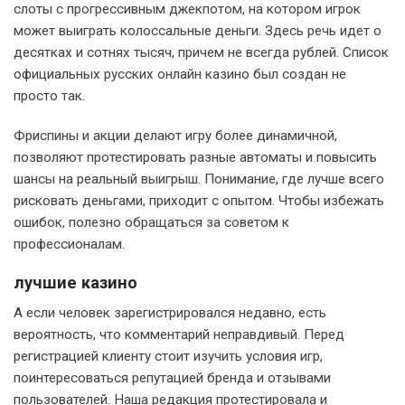
слоты с прогрессивным джекпотом, на котором игрок
может выиграть колоссальные деньги. Здесь речь идет о
десятках и сотнях тысяч, причем не всегда рублей. Список
официальных русских онлайн казино был создан не
просто так.
Фриспины и акции делают игру более динамичной,
позволяют протестировать разные автоматы и повысить
шансы на реальный выигрыш. Понимание, где лучше всего
рисковать деньгами, приходит с опытом. Чтобы избежать
ошибок, полезно обращаться за советом к
профессионалам.
лучшие казино
А если человек зарегистрировался недавно, есть
вероятность, что комментарий неправдивый. Перед
регистрацией клиенту стоит изучить условия игр,
поинтересоваться репутацией бренда и отзывами
пользователей. Наша редакция протестировала и