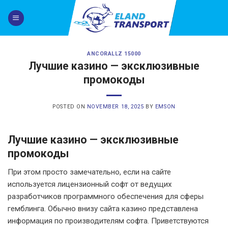
Skip
to
content
ANCORALLZ 15000
Лучшие казино — эксклюзивные
промокоды
POSTED ON
NOVEMBER 18, 2025
BY
EMSON
Лучшие казино — эксклюзивные
промокоды
При этом просто замечательно, если на сайте
используется лицензионный софт от ведущих
разработчиков программного обеспечения для сферы
гемблинга. Обычно внизу сайта казино представлена
информация по производителям софта. Приветствуются