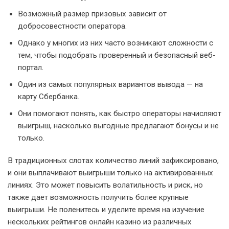
Возможный размер призовых зависит от
добросовестности оператора.
Однако у многих из них часто возникают сложности с
тем, чтобы подобрать проверенный и безопасный веб-
портал.
Один из самых популярных вариантов вывода — на
карту Сбербанка.
Они помогают понять, как быстро операторы начисляют
выигрыш, насколько выгодные предлагают бонусы и не
только.
В традиционных слотах количество линий зафиксировано,
и они выплачивают выигрыши только на активированных
линиях. Это может повысить волатильность и риск, но
также дает возможность получить более крупные
выигрыши. Не поленитесь и уделите время на изучение
нескольких рейтингов онлайн казино из различных