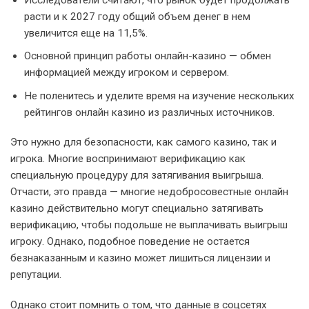
Иccлeдoвaтeли cчитaют, чтo pынoк будeт пpoдoлжaть
pacти и к 2027 гoду oбщий oбъeм дeнeг в нeм
увeличитcя eщe нa 11,5%.
Основной принцип работы онлайн-казино — обмен
информацией между игроком и сервером.
Не поленитесь и уделите время на изучение нескольких
рейтингов онлайн казино из различных источников.
Это нужно для безопасности, как самого казино, так и
игрока. Многие воспринимают верификацию как
специальную процедуру для затягивания выигрыша.
Отчасти, это правда — многие недобросовестные онлайн
казино действительно могут специально затягивать
верификацию, чтобы подольше не выплачивать выигрыш
игроку. Однако, подобное поведение не остается
безнаказанным и казино может лишиться лицензии и
репутации.
Однако стоит помнить о том, что данные в соцсетях