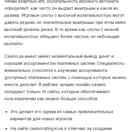
типам азартных игр. Волатильность игрового автомата
определяет, как часто он выдает выигрыши и каков их
размер. Игровые слоты с высокой волатильностью могут
давать редкие, но значительные выигрыши, при этом имея
высокий уровень риска. В то время как слоты с низкой
волатильностью обещают более частые, но небольшие
выплаты.
Casino.ua имеет имеет моментальный вывод денег и
хороший ассортиментом платежных систем. Специалисты
внимательно относятся к изучению ассортимента
доступных платежных систем, с помощью которых можно
внести депозит. В рейтинг лучших онлайн-казино
попадают только те сайты, которые обеспечивают
пользователям как можно больше способов.
Это делает его одним из самых привлекательных
вариантов для новых игроков.
На сайте casinorating.in.ua я отвечаю за создание