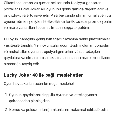
Ölkəmizdə idman və qumar sektorunda fəaliyyət göstərən
portallar Lucky Joker 40 oyununu geniş şəkildə təqdim edir və
onu izləyicilərə tövsiyə edir. Azərbaycanda idman jurnalistləri bu
oyunun idman yarışları ilə əlaqələndirilərək, xüsusi promosyonlar
və mərc variantları təqdim etməsini diqqətə çatdırır.
Bu oyun, həmçinin geniş istifadəçi bazasına sahib platformalar
vasitəsilə tanıdılır. Yeni oyunçular üçün təqdim olunan bonuslar
və mükafatlar oyunun populyarlığını artırır və istifadəçiləri
qaydalara və idmanın dinamikasına əsaslanan mərc modellərini
sınamağa təşviq edir.
Lucky Joker 40 ilə bağlı məsləhətlər
Oyun həvəskarları üçün bir neçə məsləhət:
Oyunun qaydalarını diqqətlə öyrənin və strategiyanızı
qabaqcadan planlaşdırın.
Bonus və pulsuz fırlanış imkanlarını maksimal istifadə edin.