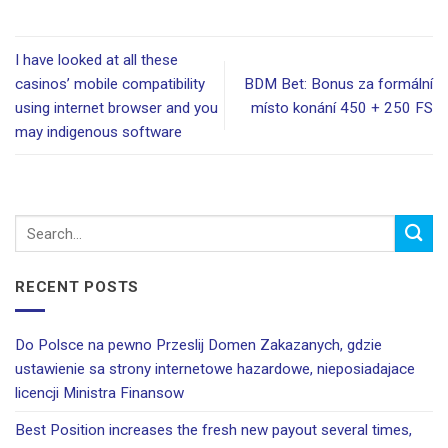
I have looked at all these
casinos’ mobile compatibility
BDM Bet: Bonus za formální
using internet browser and you
místo konání 450 + 250 FS
may indigenous software
RECENT POSTS
Do Polsce na pewno Przeslij Domen Zakazanych, gdzie
ustawienie sa strony internetowe hazardowe, nieposiadajace
licencji Ministra Finansow
Best Position increases the fresh new payout several times,