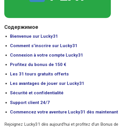
Содержимое
Bienvenue sur Lucky31
Comment s’inscrire sur Lucky31
Connexion à votre compte Lucky31
Profitez du bonus de 150 €
Les 31 tours gratuits offerts
Les avantages de jouer sur Lucky31
Sécurité et confidentialité
Support client 24/7
Commencez votre aventure Lucky31 dès maintenant
Rejoignez Lucky31 dès aujourd’hui et profitez d’un Bonus de