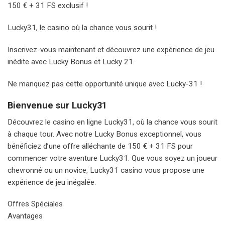
150 € + 31 FS exclusif !
Lucky31, le casino où la chance vous sourit !
Inscrivez-vous maintenant et découvrez une expérience de jeu
inédite avec Lucky Bonus et Lucky 21.
Ne manquez pas cette opportunité unique avec Lucky-31 !
Bienvenue sur Lucky31
Découvrez le casino en ligne Lucky31, où la chance vous sourit
à chaque tour. Avec notre Lucky Bonus exceptionnel, vous
bénéficiez d’une offre alléchante de 150 € + 31 FS pour
commencer votre aventure Lucky31. Que vous soyez un joueur
chevronné ou un novice, Lucky31 casino vous propose une
expérience de jeu inégalée.
Offres Spéciales
Avantages