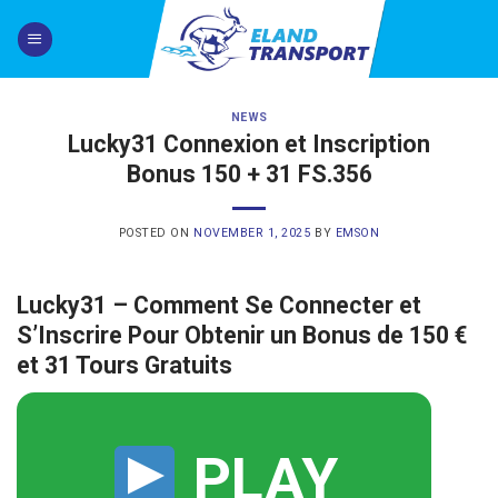
Skip
to
content
NEWS
Lucky31 Connexion et Inscription
Bonus 150 + 31 FS.356
POSTED ON
NOVEMBER 1, 2025
BY
EMSON
Lucky31 – Comment Se Connecter et
S’Inscrire Pour Obtenir un Bonus de 150 €
et 31 Tours Gratuits
PLAY