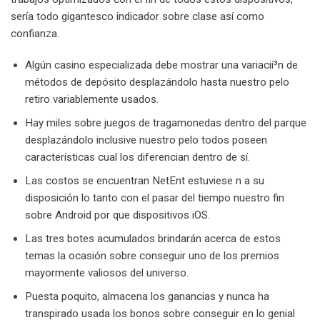
serí­a todo gigantesco indicador sobre clase así­ como
confianza.
Algún casino especializada debe mostrar una variacií³n de
métodos de depósito desplazándolo hasta nuestro pelo
retiro variablemente usados.
Hay miles sobre juegos de tragamonedas dentro del parque
desplazándolo inclusive nuestro pelo todos poseen
características cual los diferencian dentro de sí.
Las costos se encuentran NetEnt estuviese n a su
disposición lo tanto con el pasar del tiempo nuestro fin
sobre Android por que dispositivos iOS.
Las tres botes acumulados brindarán acerca de estos
temas la ocasión sobre conseguir uno de los premios
mayormente valiosos del universo.
Puesta poquito, almacena los ganancias y nunca ha
transpirado usada los bonos sobre conseguir en lo genial