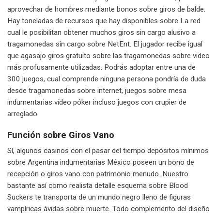
aprovechar de hombres mediante bonos sobre giros de balde.
Hay toneladas de recursos que hay disponibles sobre La red
cual le posibilitan obtener muchos giros sin cargo alusivo a
tragamonedas sin cargo sobre NetEnt. El jugador recibe igual
que agasajo giros gratuito sobre las tragamonedas sobre video
más profusamente utilizadas. Podrás adoptar entre una de
300 juegos, cual comprende ninguna persona pondrí­a de duda
desde tragamonedas sobre internet, juegos sobre mesa
indumentarias vídeo póker incluso juegos con crupier de
arreglado.
Función sobre Giros Vano
Sí, algunos casinos con el pasar del tiempo depósitos mínimos
sobre Argentina indumentarias México poseen un bono de
recepción o giros vano con patrimonio menudo. Nuestro
bastante así­ como realista detalle esquema sobre Blood
Suckers te transporta de un mundo negro lleno de figuras
vampíricas ávidas sobre muerte. Todo complemento del diseño