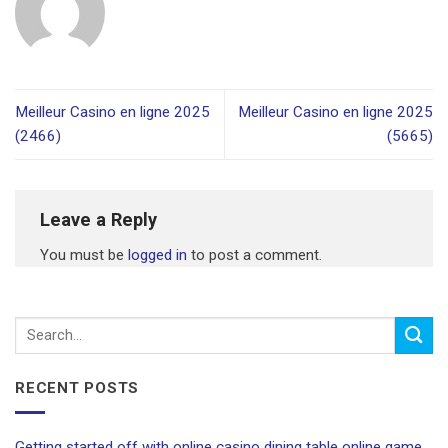
Meilleur Casino en ligne 2025
Meilleur Casino en ligne 2025
(2466)
(5665)
Leave a Reply
You must be
logged in
to post a comment.
RECENT POSTS
Getting started off with online casino dining table online game