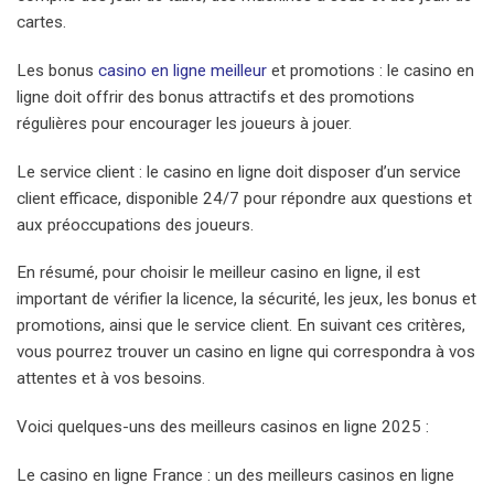
cartes.
Les bonus
casino en ligne meilleur
et promotions : le casino en
ligne doit offrir des bonus attractifs et des promotions
régulières pour encourager les joueurs à jouer.
Le service client : le casino en ligne doit disposer d’un service
client efficace, disponible 24/7 pour répondre aux questions et
aux préoccupations des joueurs.
En résumé, pour choisir le meilleur casino en ligne, il est
important de vérifier la licence, la sécurité, les jeux, les bonus et
promotions, ainsi que le service client. En suivant ces critères,
vous pourrez trouver un casino en ligne qui correspondra à vos
attentes et à vos besoins.
Voici quelques-uns des meilleurs casinos en ligne 2025 :
Le casino en ligne France : un des meilleurs casinos en ligne