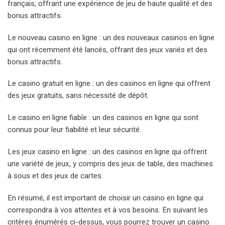
français, offrant une expérience de jeu de haute qualité et des
bonus attractifs.
Le nouveau casino en ligne : un des nouveaux casinos en ligne
qui ont récemment été lancés, offrant des jeux variés et des
bonus attractifs.
Le casino gratuit en ligne : un des casinos en ligne qui offrent
des jeux gratuits, sans nécessité de dépôt.
Le casino en ligne fiable : un des casinos en ligne qui sont
connus pour leur fiabilité et leur sécurité.
Les jeux casino en ligne : un des casinos en ligne qui offrent
une variété de jeux, y compris des jeux de table, des machines
à sous et des jeux de cartes.
En résumé, il est important de choisir un casino en ligne qui
correspondra à vos attentes et à vos besoins. En suivant les
critères énumérés ci-dessus, vous pourrez trouver un casino