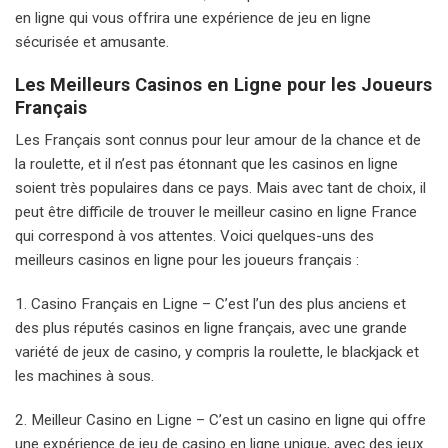
en ligne qui vous offrira une expérience de jeu en ligne
sécurisée et amusante.
Les Meilleurs Casinos en Ligne pour les Joueurs
Français
Les Français sont connus pour leur amour de la chance et de
la roulette, et il n’est pas étonnant que les casinos en ligne
soient très populaires dans ce pays. Mais avec tant de choix, il
peut être difficile de trouver le meilleur casino en ligne France
qui correspond à vos attentes. Voici quelques-uns des
meilleurs casinos en ligne pour les joueurs français :
1. Casino Français en Ligne – C’est l’un des plus anciens et
des plus réputés casinos en ligne français, avec une grande
variété de jeux de casino, y compris la roulette, le blackjack et
les machines à sous.
2. Meilleur Casino en Ligne – C’est un casino en ligne qui offre
une expérience de jeu de casino en ligne unique, avec des jeux