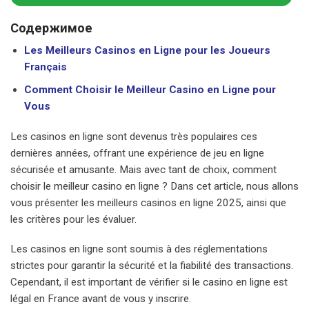
Содержимое
Les Meilleurs Casinos en Ligne pour les Joueurs
Français
Comment Choisir le Meilleur Casino en Ligne pour
Vous
Les casinos en ligne sont devenus très populaires ces
dernières années, offrant une expérience de jeu en ligne
sécurisée et amusante. Mais avec tant de choix, comment
choisir le meilleur casino en ligne ? Dans cet article, nous allons
vous présenter les meilleurs casinos en ligne 2025, ainsi que
les critères pour les évaluer.
Les casinos en ligne sont soumis à des réglementations
strictes pour garantir la sécurité et la fiabilité des transactions.
Cependant, il est important de vérifier si le casino en ligne est
légal en France avant de vous y inscrire.