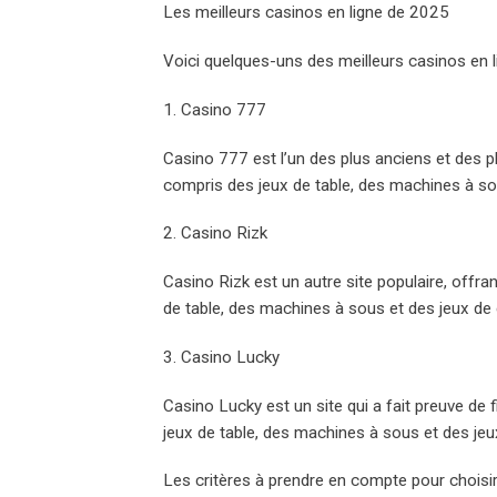
Les meilleurs casinos en ligne de 2025
Voici quelques-uns des meilleurs casinos en lig
1. Casino 777
Casino 777 est l’un des plus anciens et des pl
compris des jeux de table, des machines à so
2. Casino Rizk
Casino Rizk est un autre site populaire, offr
de table, des machines à sous et des jeux de 
3. Casino Lucky
Casino Lucky est un site qui a fait preuve de f
jeux de table, des machines à sous et des jeu
Les critères à prendre en compte pour choisir 