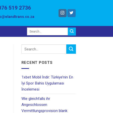
076 519 2736
fo@elandtrans.co.za
RECENT POSTS
1xbet Mobil İndir: Türkiye’nin En
İyi Spor Bahis Uygulaması
İncelemesi
Wie gleichfalls ihr
Angeschlossen
Vermittlungsprovision blank