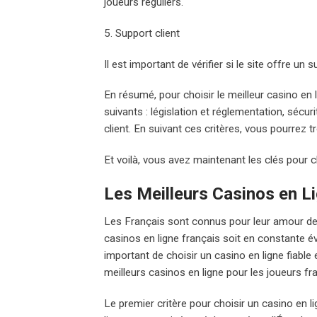
joueurs réguliers.
5. Support client
Il est important de vérifier si le site offre u
En résumé, pour choisir le meilleur casino en 
suivants : législation et réglementation, sécur
client. En suivant ces critères, vous pourrez t
Et voilà, vous avez maintenant les clés pour ch
Les Meilleurs Casinos en L
Les Français sont connus pour leur amour de l
casinos en ligne français soit en constante év
important de choisir un casino en ligne fiable 
meilleurs casinos en ligne pour les joueurs fr
Le premier critère pour choisir un casino en lig