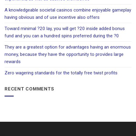
A knowledgeable societal casinos combine enjoyable gameplay
having obvious and of use incentive also offers
Toward minimal ?20 lay, you will get ?20 inside added bonus
fund and you can a hundred spins preferred during the ?0
They are a greatest option for advantages having an enormous
money, because they have the opportunity to provides large
rewards
Zero wagering standards for the totally free twist profits
RECENT COMMENTS