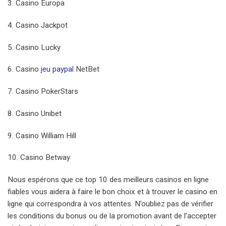
3. Casino Europa
4. Casino Jackpot
5. Casino Lucky
6. Casino
jeu paypal
NetBet
7. Casino PokerStars
8. Casino Unibet
9. Casino William Hill
10. Casino Betway
Nous espérons que ce top 10 des meilleurs casinos en ligne
fiables vous aidera à faire le bon choix et à trouver le casino en
ligne qui correspondra à vos attentes. N’oubliez pas de vérifier
les conditions du bonus ou de la promotion avant de l’accepter