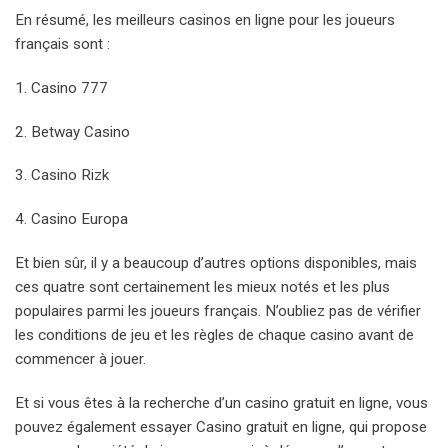
En résumé, les meilleurs casinos en ligne pour les joueurs
français sont :
1. Casino 777
2. Betway Casino
3. Casino Rizk
4. Casino Europa
Et bien sûr, il y a beaucoup d’autres options disponibles, mais
ces quatre sont certainement les mieux notés et les plus
populaires parmi les joueurs français. N’oubliez pas de vérifier
les conditions de jeu et les règles de chaque casino avant de
commencer à jouer.
Et si vous êtes à la recherche d’un casino gratuit en ligne, vous
pouvez également essayer Casino gratuit en ligne, qui propose