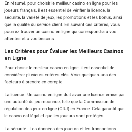
En résumé, pour choisir le meilleur casino en ligne pour les
joueurs français, il est essentiel de vérifier la licence, la
sécurité, la variété de jeux, les promotions et les bonus, ainsi
que la qualité du service client. En suivant ces critères, vous
pourrez trouver un casino en ligne qui correspondra à vos
attentes et à vos besoins.
Les Critères pour Évaluer les Meilleurs Casinos
en Ligne
Pour choisir le meilleur casino en ligne, il est essentiel de
considérer plusieurs critères clés. Voici quelques-uns des
facteurs à prendre en compte :
La licence : Un casino en ligne doit avoir une licence émise par
une autorité de jeu reconnue, telle que la Commission de
régulation des jeux en ligne (CRJ) en France. Cela garantit que
le casino est légal et que les joueurs sont protégés.
La sécurité : Les données des joueurs et les transactions