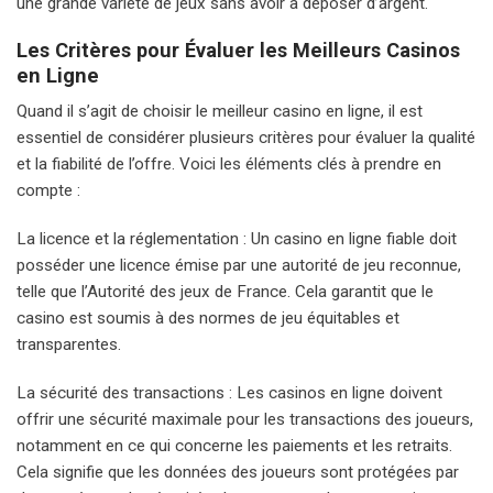
une grande variété de jeux sans avoir à déposer d’argent.
Les Critères pour Évaluer les Meilleurs Casinos
en Ligne
Quand il s’agit de choisir le meilleur casino en ligne, il est
essentiel de considérer plusieurs critères pour évaluer la qualité
et la fiabilité de l’offre. Voici les éléments clés à prendre en
compte :
La licence et la réglementation : Un casino en ligne fiable doit
posséder une licence émise par une autorité de jeu reconnue,
telle que l’Autorité des jeux de France. Cela garantit que le
casino est soumis à des normes de jeu équitables et
transparentes.
La sécurité des transactions : Les casinos en ligne doivent
offrir une sécurité maximale pour les transactions des joueurs,
notamment en ce qui concerne les paiements et les retraits.
Cela signifie que les données des joueurs sont protégées par