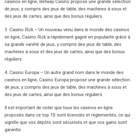
casinos en ligne, Betway Casino propose une grande sélection
de jeux, y compris des jeux de table, des machines à sous et
des jeux de cartes, ainsi que des bonus réguliers.
3. Casino Rizk – Un nouveau venu dans le monde des casinos
en ligne, Casino Rizk a rapidement gagné en popularité grâce à
sa grande variété de jeux, y compris des jeux de table, des
machines à sous et des jeux de cartes, ainsi que des bonus
réguliers.
4. Casino Europa – Un autre grand nom dans le monde des
casinos en ligne, Casino Europa propose une grande sélection
de jeux, y compris des jeux de table, des machines à sous et
des jeux de cartes, ainsi que des bonus réguliers.
Il est important de noter que tous les casinos en ligne
proposés dans ce top 10 sont licenciés et réglementés, ce qui
signifie que vos dépôts sont sécurisés et que vos gains sont
garantis.