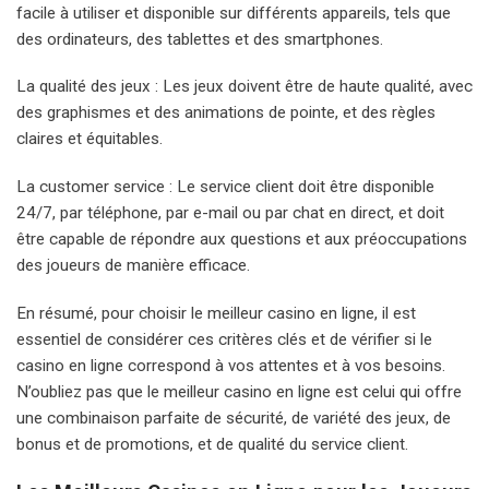
facile à utiliser et disponible sur différents appareils, tels que
des ordinateurs, des tablettes et des smartphones.
La qualité des jeux : Les jeux doivent être de haute qualité, avec
des graphismes et des animations de pointe, et des règles
claires et équitables.
La customer service : Le service client doit être disponible
24/7, par téléphone, par e-mail ou par chat en direct, et doit
être capable de répondre aux questions et aux préoccupations
des joueurs de manière efficace.
En résumé, pour choisir le meilleur casino en ligne, il est
essentiel de considérer ces critères clés et de vérifier si le
casino en ligne correspond à vos attentes et à vos besoins.
N’oubliez pas que le meilleur casino en ligne est celui qui offre
une combinaison parfaite de sécurité, de variété des jeux, de
bonus et de promotions, et de qualité du service client.