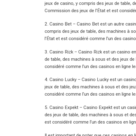
jeux de casino, y compris des jeux de table, de
Commission des jeux de l’État et est considér
2. Casino Bet – Casino Bet est un autre casino
compris des jeux de table, des machines à sous
l’État et est considéré comme l’un des casinos 
3. Casino Rizk – Casino Rizk est un casino en 
de table, des machines à sous et des jeux de lo
considéré comme l’un des casinos en ligne les
4. Casino Lucky – Casino Lucky est un casino 
jeux de table, des machines à sous et des jeux 
considéré comme l’un des casinos en ligne les
5. Casino Expekt – Casino Expekt est un casin
des jeux de table, des machines à sous et des j
est considéré comme l’un des casinos en ligne
Il est important de noter que ces casinos en l