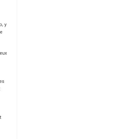
o, y
de
jeux
des
t
t