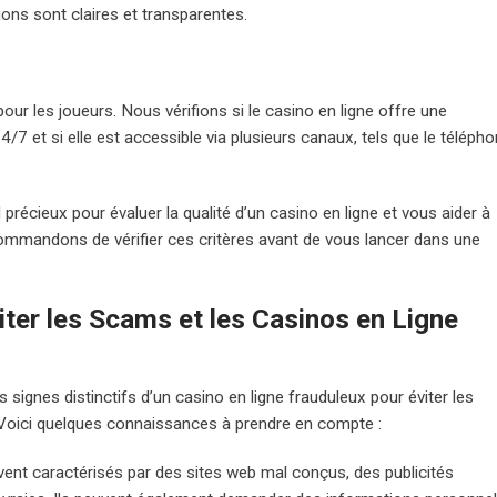
ons sont claires et transparentes.
ur les joueurs. Nous vérifions si le casino en ligne offre une
24/7 et si elle est accessible via plusieurs canaux, tels que le télépho
 précieux pour évaluer la qualité d’un casino en ligne et vous aider à
ommandons de vérifier ces critères avant de vous lancer dans une
ter les Scams et les Casinos en Ligne
s signes distinctifs d’un casino en ligne frauduleux pour éviter les
. Voici quelques connaissances à prendre en compte :
uvent caractérisés par des sites web mal conçus, des publicités