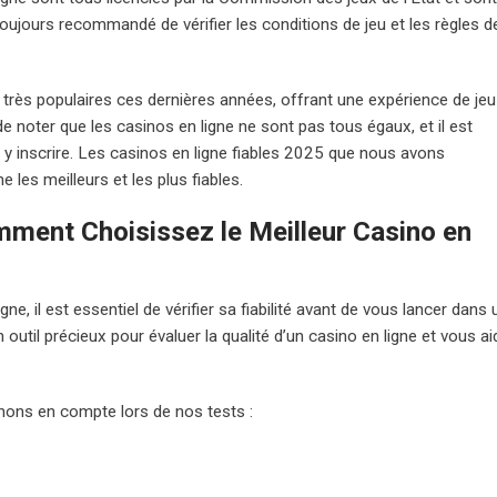
oujours recommandé de vérifier les conditions de jeu et les règles d
très populaires ces dernières années, offrant une expérience de jeu
de noter que les casinos en ligne ne sont pas tous égaux, et il est
ous y inscrire. Les casinos en ligne fiables 2025 que nous avons
es meilleurs et les plus fiables.
ment Choisissez le Meilleur Casino en
, il est essentiel de vérifier sa fiabilité avant de vous lancer dans 
outil précieux pour évaluer la qualité d’un casino en ligne et vous ai
nons en compte lors de nos tests :