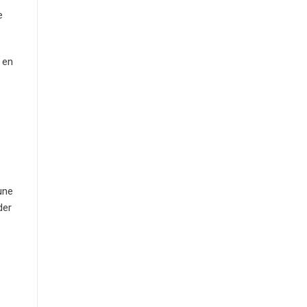
e
 en
une
der