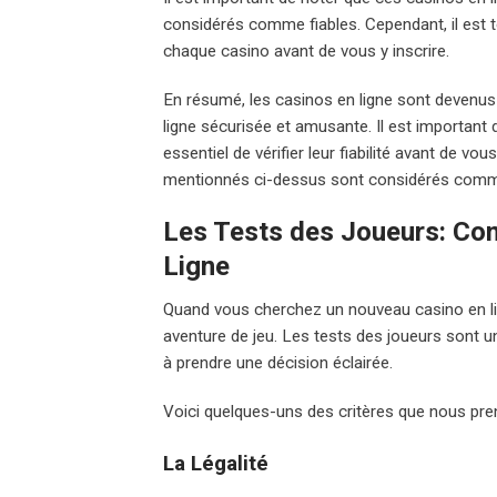
considérés comme fiables. Cependant, il est t
chaque casino avant de vous y inscrire.
En résumé, les casinos en ligne sont devenus 
ligne sécurisée et amusante. Il est important 
essentiel de vérifier leur fiabilité avant de v
mentionnés ci-dessus sont considérés comme l
Les Tests des Joueurs: Com
Ligne
Quand vous cherchez un nouveau casino en ligne
aventure de jeu. Les tests des joueurs sont un 
à prendre une décision éclairée.
Voici quelques-uns des critères que nous pre
La Légalité