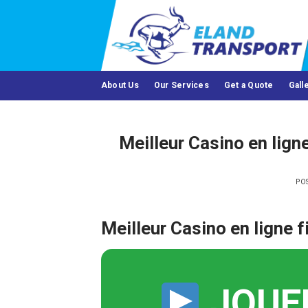
Skip
to
content
About Us
Our Services
Get a Quote
Gall
Meilleur Casino en lign
PO
Meilleur Casino en ligne 
JOUE