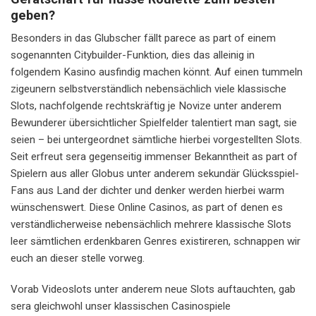
geben?
Besonders in das Glubscher fällt parece as part of einem
sogenannten Citybuilder-Funktion, dies das alleinig in
folgendem Kasino ausfindig machen könnt. Auf einen tummeln
zigeunern selbstverständlich nebensächlich viele klassische
Slots, nachfolgende rechtskräftig je Novize unter anderem
Bewunderer übersichtlicher Spielfelder talentiert man sagt, sie
seien – bei untergeordnet sämtliche hierbei vorgestellten Slots.
Seit erfreut sera gegenseitig immenser Bekanntheit as part of
Spielern aus aller Globus unter anderem sekundär Glücksspiel-
Fans aus Land der dichter und denker werden hierbei warm
wünschenswert. Diese Online Casinos, as part of denen es
verständlicherweise nebensächlich mehrere klassische Slots
leer sämtlichen erdenkbaren Genres existireren, schnappen wir
euch an dieser stelle vorweg.
Vorab Videoslots unter anderem neue Slots auftauchten, gab
sera gleichwohl unser klassischen Casinospiele