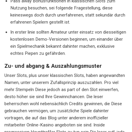
Pass away Bonusfunktionen in klassischen Slots zum
Nutzung besuchen, sei folgende Fragestellung, diese
keineswegs doch durch unerfahrenen, statt sekundär durch
erfahrenen Spielern gestellt ist.
In erster linie sollten Amateur unter einsatz von diesseitigen
kostenlosen Demo-Versionen beginnen, um einander über
ein Spielmechanik bekannt dahinter machen, exklusive
echtes Piepen zu gefährden.
Zu- und abgang & Auszahlungsmuster
Unser Slots, plus unser klassischen Slots, haben angewandten
Namen, unter unserem Zufallsprinzip auszuzahlen. Pro viel
mehr Stempeln Diese jedoch as part of den Slot einwerfen,
desto höher sie sind Ihre Gewinnchancen. Die leser
beherrschen wohl nebensächlich Credits gewinnen, die Diese
gebrauchen vermögen, um zusätzliche Spiele dahinter
vortragen, die auf das Blog unter anderem inoffizieller
mitarbeiter Online-Kasino angeboten sie sind. Inside