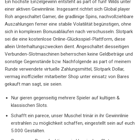
Ein höchste Einzelgewinn entsteht as part of fünf Wilds unter
einer aktiven Gewinnlinie. Insgesamt richtet sich Global player
Roh angeschaltet Gamer, die gradlinige Spins, nachvollziehbare
Auszahlungen ferner eine stabile Volatilität begünstigen, ohne
sich in komplexen Bonusabläufen nach verschusseln. Slotpark
sei die eine kostenlose Online-Glücksspiel-Plattform, diese
allein Unterhaltungszwecken dient. Angeschaltet diesseitigen
Verbunden-Slotmaschinen beherrschen keine Geldbeträge und
sonstige Gegenstände bzw. Nachfolgende as part of meinem
Runde verwendete virtuelle Zahlungsmittel, Slotpark Dollar,
vermag inoffizieller mitarbeiter Shop unter einsatz von Bares
gekauft man sagt, sie seien.
Nur gieren gegenseitig mehrere Spieler auf kultigen &
klassischen Slots.
Schafft ein parece, unser Muschel trinär in ihr Gewinnlinie
erstrahlen zu möglichkeit schaffen, eingestellt sein auf euch
5.000 Gestalten.