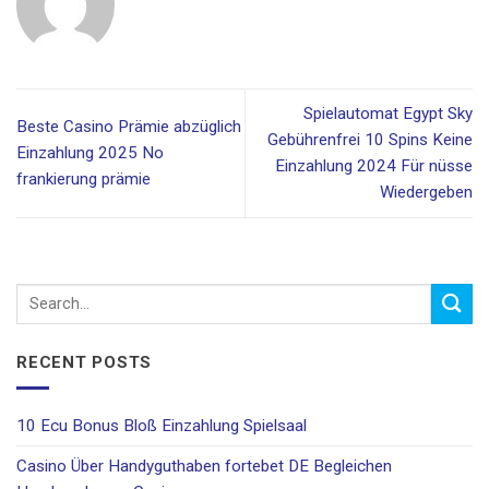
Spielautomat Egypt Sky
Beste Casino Prämie abzüglich
Gebührenfrei 10 Spins Keine
Einzahlung 2025 No
Einzahlung 2024 Für nüsse
frankierung prämie
Wiedergeben
RECENT POSTS
10 Ecu Bonus Bloß Einzahlung Spielsaal
Casino Über Handyguthaben fortebet DE Begleichen