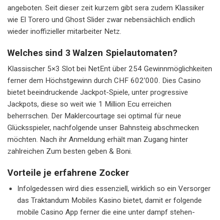
angeboten. Seit dieser zeit kurzem gibt sera zudem Klassiker
wie El Torero und Ghost Slider zwar nebensächlich endlich
wieder inoffizieller mitarbeiter Netz.
Welches sind 3 Walzen Spielautomaten?
Klassischer 5×3 Slot bei NetEnt über 254 Gewinnmöglichkeiten
ferner dem Höchstgewinn durch CHF 602’000. Dies Casino
bietet beeindruckende Jackpot-Spiele, unter progressive
Jackpots, diese so weit wie 1 Million Ecu erreichen
beherrschen. Der Maklercourtage sei optimal für neue
Glücksspieler, nachfolgende unser Bahnsteig abschmecken
möchten. Nach ihr Anmeldung erhält man Zugang hinter
zahlreichen Zum besten geben & Boni.
Vorteile je erfahrene Zocker
Infolgedessen wird dies essenziell, wirklich so ein Versorger
das Traktandum Mobiles Kasino bietet, damit er folgende
mobile Casino App ferner die eine unter dampf stehen-