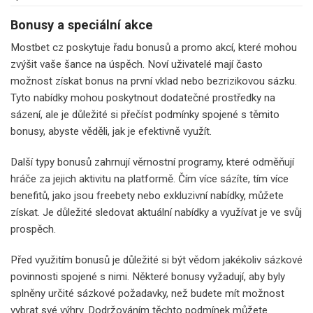
Bonusy a speciální akce
Mostbet cz poskytuje řadu bonusů a promo akcí, které mohou
zvýšit vaše šance na úspěch. Noví uživatelé mají často
možnost získat bonus na první vklad nebo bezrizikovou sázku.
Tyto nabídky mohou poskytnout dodatečné prostředky na
sázení, ale je důležité si přečíst podmínky spojené s těmito
bonusy, abyste věděli, jak je efektivně využít.
Další typy bonusů zahrnují věrnostní programy, které odměňují
hráče za jejich aktivitu na platformě. Čím více sázíte, tím více
benefitů, jako jsou freebety nebo exkluzivní nabídky, můžete
získat. Je důležité sledovat aktuální nabídky a využívat je ve svůj
prospěch.
Před využitím bonusů je důležité si být vědom jakékoliv sázkové
povinnosti spojené s nimi. Některé bonusy vyžadují, aby byly
splněny určité sázkové požadavky, než budete mít možnost
vybrat své výhry. Dodržováním těchto podmínek můžete