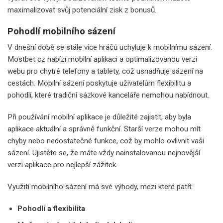
maximalizovat svůj potenciální zisk z bonusů.
Pohodlí mobilního sázení
V dnešní době se stále více hráčů uchyluje k mobilnímu sázení.
Mostbet cz nabízí mobilní aplikaci a optimalizovanou verzi
webu pro chytré telefony a tablety, což usnadňuje sázení na
cestách. Mobilní sázení poskytuje uživatelům flexibilitu a
pohodlí, které tradiční sázkové kanceláře nemohou nabídnout.
Při používání mobilní aplikace je důležité zajistit, aby byla
aplikace aktuální a správně funkční. Starší verze mohou mít
chyby nebo nedostatečné funkce, což by mohlo ovlivnit vaši
sázení. Ujistěte se, že máte vždy nainstalovanou nejnovější
verzi aplikace pro nejlepší zážitek.
Využití mobilního sázení má své výhody, mezi které patří:
Pohodlí a flexibilita