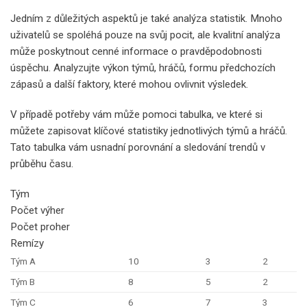
Jedním z důležitých aspektů je také analýza statistik. Mnoho
uživatelů se spoléhá pouze na svůj pocit, ale kvalitní analýza
může poskytnout cenné informace o pravděpodobnosti
úspěchu. Analyzujte výkon týmů, hráčů, formu předchozích
zápasů a další faktory, které mohou ovlivnit výsledek.
V případě potřeby vám může pomoci tabulka, ve které si
můžete zapisovat klíčové statistiky jednotlivých týmů a hráčů.
Tato tabulka vám usnadní porovnání a sledování trendů v
průběhu času.
Tým
Počet výher
Počet proher
Remízy
Tým A
10
3
2
Tým B
8
5
2
Tým C
6
7
3