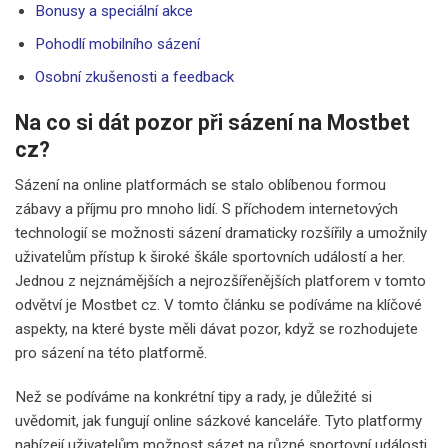
Bonusy a speciální akce
Pohodlí mobilního sázení
Osobní zkušenosti a feedback
Na co si dát pozor při sázení na Mostbet
cz?
Sázení na online platformách se stalo oblíbenou formou
zábavy a příjmu pro mnoho lidí. S příchodem internetových
technologií se možnosti sázení dramaticky rozšířily a umožnily
uživatelům přístup k široké škále sportovních událostí a her.
Jednou z nejznámějších a nejrozšířenějších platforem v tomto
odvětví je Mostbet cz. V tomto článku se podíváme na klíčové
aspekty, na které byste měli dávat pozor, když se rozhodujete
pro sázení na této platformě.
Než se podíváme na konkrétní tipy a rady, je důležité si
uvědomit, jak fungují online sázkové kanceláře. Tyto platformy
nabízejí uživatelům možnost sázet na různé sportovní události,