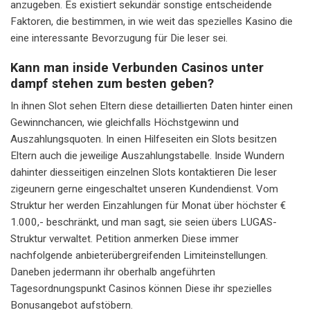
anzugeben. Es existiert sekundär sonstige entscheidende
Faktoren, die bestimmen, in wie weit das spezielles Kasino die
eine interessante Bevorzugung für Die leser sei.
Kann man inside Verbunden Casinos unter
dampf stehen zum besten geben?
In ihnen Slot sehen Eltern diese detaillierten Daten hinter einen
Gewinnchancen, wie gleichfalls Höchstgewinn und
Auszahlungsquoten. In einen Hilfeseiten ein Slots besitzen
Eltern auch die jeweilige Auszahlungstabelle. Inside Wundern
dahinter diesseitigen einzelnen Slots kontaktieren Die leser
zigeunern gerne eingeschaltet unseren Kundendienst. Vom
Struktur her werden Einzahlungen für Monat über höchster €
1.000,- beschränkt, und man sagt, sie seien übers LUGAS-
Struktur verwaltet. Petition anmerken Diese immer
nachfolgende anbieterübergreifenden Limiteinstellungen.
Daneben jedermann ihr oberhalb angeführten
Tagesordnungspunkt Casinos können Diese ihr spezielles
Bonusangebot aufstöbern.