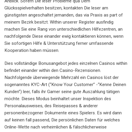
Anblick. Sofern Die leser Probleme qua Dem
Glücksspielverhalten besitzen, kontakten Die leser am
günstigsten angeschaltet jemanden, das via Praxis as part of
meinem Bezirk besitzt. Within unserer Register ausfindig
machen Sie eine Rang von unterschiedlichen Hilfezentren, an
nachfolgende Diese einander ewig kontaktieren können, wenn
Sie sofortigen Hilfe & Unterstützung ferner umfassende
Kooperation haben müssen.
Dies vollständige Bonusangebot jedes einzelnen Casinos within
befindet einander within den Casino-Rezensionen.
Nachfolgende überwiegende Mehrzahl ein Casinos löst der
sogenanntes KYC-Art (“Know Your Customer” -“Kenne Deinen
Kunden”) leer, falls ihr Gamer seine gute Auszahlung tätigen
möchte. Dieses Modus beinhaltet unser Inspektion des
Personalausweises, des Reisepasses & anderer
personenbezogener Dokumente eines Spielers. Es wird dann
auf keinen fall passend, Die persönlichen Daten für welches
Online-Wette nach verheimlichen & fälschlicherweise