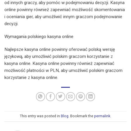
od innych graczy, aby pomóc w podejmowaniu decyzji. Kasyna
online powinny również zapewniać możliwość skomentowania
i oceniania gier, aby umożliwić innym graczom podejmowanie
decyzji.
Wymagania polskiego kasyna online
Najlepsze kasyna online powinny oferować polską wersję
językową, aby umożliwić polskim graczom korzystanie z
kasyna online. Kasyna online powinny również zapewniać
możliwość płatności w PLN, aby umożliwić polskim graczom
korzystanie z kasyna online.
This entry was posted in
Blog
. Bookmark the
permalink
.