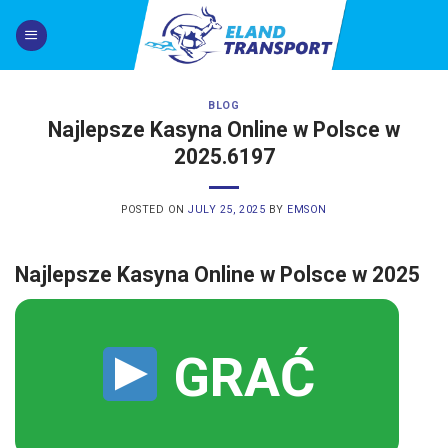
Skip
to
content
BLOG
Najlepsze Kasyna Online w Polsce w
2025.6197
POSTED ON
JULY 25, 2025
BY
EMSON
Najlepsze Kasyna Online w Polsce w 2025
GRAĆ