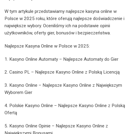
W tym artykule przedstawiamy najlepsze kasyna online w
Polsce w 2025 roku, które oferują najlepsze doświadczenie i
największe wybory. Oceniliśmy ich na podstawie opinii
użytkowników, oferty gier, bonusów i bezpieczeństwa.
Najlepsze Kasyna Online w Polsce w 2025:
1. Kasyno Online Automaty – Najlepsze Automaty do Gier
2. Casino PL – Najlepsze Kasyno Online z Polską Licencją
3. Kasyno Online – Najlepsze Kasyno Online z Największym
Wyborem Gier
4. Polskie Kasyno Online – Najlepsze Kasyno Online z Polską
Ofertą
5. Kasyno Online Opinie – Najlepsze Kasyno Online z
Największymi Bonusami