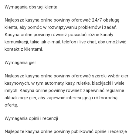
Wymagania obsługi klienta
Najlepsze kasyna online powinny oferować 24/7 obsługę
klienta, aby pomóc w rozwiązywaniu problemów i zadań.
Kasyna online powinny również posiadać różne kanały
komunikacji, takie jak e-mail, telefon i live chat, aby umożliwić
kontakt z klientami.
Wymagania gier
Najlepsze kasyna online powinny oferować szeroki wybór gier
kasynowych, w tym automaty, kasy, ruletke, blackjacki i wiele
innych. Kasyna online powinny również zapewniać regularne
aktualizacje gier, aby zapewnić interesującą i różnorodną
ofertę.
Wymagania opinii i recenzji
Najlepsze kasyna online powinny publikować opinie i recenzje