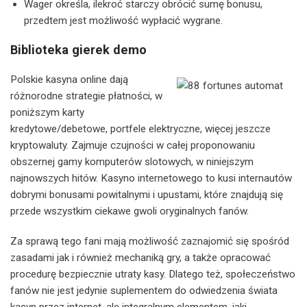
Wager określa, ilekroć starczy obrócić sumę bonusu,
przedtem jest możliwość wypłacić wygrane.
Biblioteka gierek demo
Polskie kasyna online dają
różnorodne strategie płatności, w
poniższym karty
kredytowe/debetowe, portfele elektryczne, więcej jeszcze
kryptowaluty. Zajmuje czujności w całej proponowaniu
obszernej gamy komputerów slotowych, w niniejszym
najnowszych hitów. Kasyno internetowego to kusi internautów
dobrymi bonusami powitalnymi i upustami, które znajdują się
przede wszystkim ciekawe gwoli oryginalnych fanów.
Za sprawą tego fani mają możliwość zaznajomić się spośród
zasadami jak i również mechaniką gry, a także opracować
procedurę bezpiecznie utraty kasy. Dlatego też, społeczeństwo
fanów nie jest jedynie suplementem do odwiedzenia świata
kasyn przez internet, ale integralnym elementem, jaki