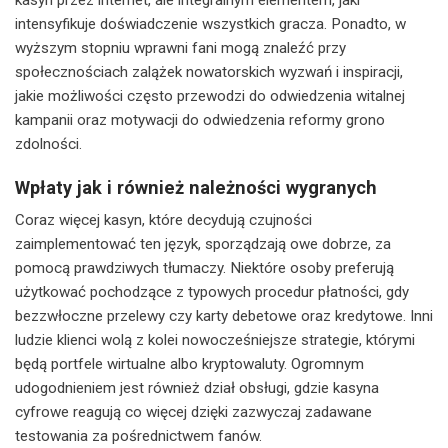
intensyfikuje doświadczenie wszystkich gracza. Ponadto, w
wyższym stopniu wprawni fani mogą znaleźć przy
społecznościach zalążek nowatorskich wyzwań i inspiracji,
jakie możliwości często przewodzi do odwiedzenia witalnej
kampanii oraz motywacji do odwiedzenia reformy grono
zdolności.
Wpłaty jak i również należności wygranych
Coraz więcej kasyn, które decydują czujności
zaimplementować ten język, sporządzają owe dobrze, za
pomocą prawdziwych tłumaczy. Niektóre osoby preferują
użytkować pochodzące z typowych procedur płatności, gdy
bezzwłoczne przelewy czy karty debetowe oraz kredytowe. Inni
ludzie klienci wolą z kolei nowocześniejsze strategie, którymi
będą portfele wirtualne albo kryptowaluty. Ogromnym
udogodnieniem jest również dział obsługi, gdzie kasyna
cyfrowe reagują co więcej dzięki zazwyczaj zadawane
testowania za pośrednictwem fanów.