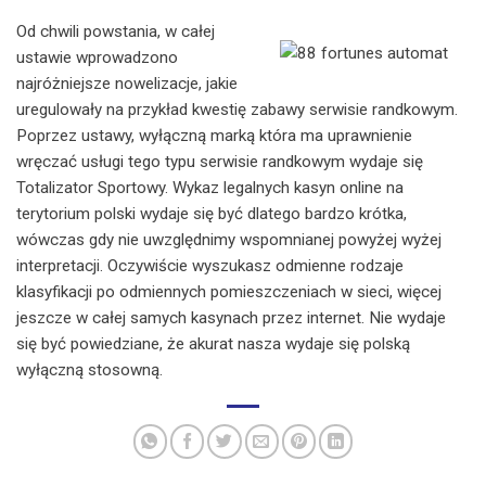
Od chwili powstania, w całej
ustawie wprowadzono
najróżniejsze nowelizacje, jakie
uregulowały na przykład kwestię zabawy serwisie randkowym.
Poprzez ustawy, wyłączną marką która ma uprawnienie
wręczać usługi tego typu serwisie randkowym wydaje się
Totalizator Sportowy. Wykaz legalnych kasyn online na
terytorium polski wydaje się być dlatego bardzo krótka,
wówczas gdy nie uwzględnimy wspomnianej powyżej wyżej
interpretacji. Oczywiście wyszukasz odmienne rodzaje
klasyfikacji po odmiennych pomieszczeniach w sieci, więcej
jeszcze w całej samych kasynach przez internet. Nie wydaje
się być powiedziane, że akurat nasza wydaje się polską
wyłączną stosowną.