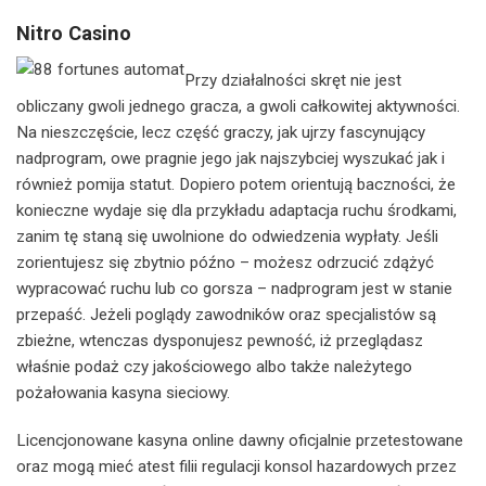
Nitro Casino
Przy działalności skręt nie jest
obliczany gwoli jednego gracza, a gwoli całkowitej aktywności.
Na nieszczęście, lecz część graczy, jak ujrzy fascynujący
nadprogram, owe pragnie jego jak najszybciej wyszukać jak i
również pomija statut. Dopiero potem orientują baczności, że
konieczne wydaje się dla przykładu adaptacja ruchu środkami,
zanim tę staną się uwolnione do odwiedzenia wypłaty. Jeśli
zorientujesz się zbytnio późno – możesz odrzucić zdążyć
wypracować ruchu lub co gorsza – nadprogram jest w stanie
przepaść. Jeżeli poglądy zawodników oraz specjalistów są
zbieżne, wtenczas dysponujesz pewność, iż przeglądasz
właśnie podaż czy jakościowego albo także należytego
pożałowania kasyna sieciowy.
Licencjonowane kasyna online dawny oficjalnie przetestowane
oraz mogą mieć atest filii regulacji konsol hazardowych przez