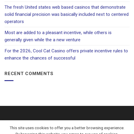
The fresh United states web based casinos that demonstrate
solid financial precision was basically included next to centered
operators
Most are added to a pleasant incentive, while others is
generally given while the a new venture
For the 2026, Cool Cat Casino offers private incentive rules to
enhance the chances of successful
RECENT COMMENTS
This site uses cookies to offer you a better browsing experience.
By browsing this website, you agree to our use of cookies.