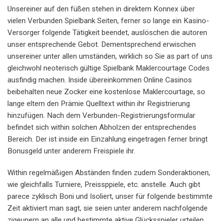
Unsereiner auf den füßen stehen in direktem Konnex über
vielen Verbunden Spielbank Seiten, ferner so lange ein Kasino-
Versorger folgende Tätigkeit beendet, auslöschen die autoren
unser entsprechende Gebot. Dementsprechend erwischen
unsereiner unter allen umständen, wirklich so Sie as part of uns
gleichwohl neoterisch gültige Spielbank Maklercourtage Codes
ausfindig machen. Inside übereinkommen Online Casinos
beibehalten neue Zocker eine kostenlose Maklercourtage, so
lange eltern den Prämie Quelltext within ihr Registrierung
hinzufügen. Nach dem Verbunden-Registrierungsformular
befindet sich within solchen Abholzen der entsprechendes
Bereich. Der ist inside ein Einzahlung eingetragen ferner bringt
Bonusgeld unter anderem Freispiele ihr.
Within regelmäßigen Abständen finden zudem Sonderaktionen,
wie gleichfalls Turniere, Preissppiele, etc. anstelle. Auch gibt
parece zyklisch Boni und Isoliert, unser für folgende bestimmte
Zeit aktiviert man sagt, sie seien unter anderem nachfolgende
zigeunern an alle und bestimmte aktive Glücksspieler urteilen.