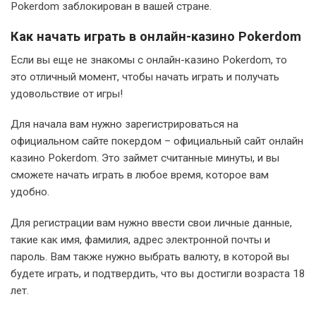
Pokerdom заблокирован в вашей стране.
Как начать играть в онлайн-казино Pokerdom
Если вы еще не знакомы с онлайн-казино Pokerdom, то
это отличный момент, чтобы начать играть и получать
удовольствие от игры!
Для начала вам нужно зарегистрироваться на
официальном сайте покердом – официальный сайт онлайн
казино Pokerdom. Это займет считанные минуты, и вы
сможете начать играть в любое время, которое вам
удобно.
Для регистрации вам нужно ввести свои личные данные,
такие как имя, фамилия, адрес электронной почты и
пароль. Вам также нужно выбрать валюту, в которой вы
будете играть, и подтвердить, что вы достигли возраста 18
лет.