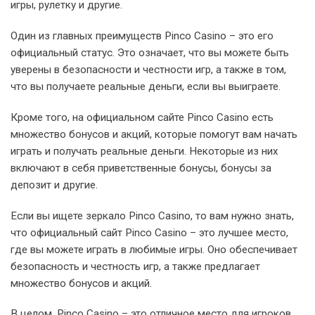
игры, рулетку и другие.
Один из главных преимуществ Pinco Casino – это его
официальный статус. Это означает, что вы можете быть
уверены в безопасности и честности игр, а также в том,
что вы получаете реальные деньги, если вы выиграете.
Кроме того, на официальном сайте Pinco Casino есть
множество бонусов и акций, которые помогут вам начать
играть и получать реальные деньги. Некоторые из них
включают в себя приветственные бонусы, бонусы за
депозит и другие.
Если вы ищете зеркало Pinco Casino, то вам нужно знать,
что официальный сайт Pinco Casino – это лучшее место,
где вы можете играть в любимые игры. Оно обеспечивает
безопасность и честность игр, а также предлагает
множество бонусов и акций.
В целом, Pinco Casino – это отличное место для игроков,