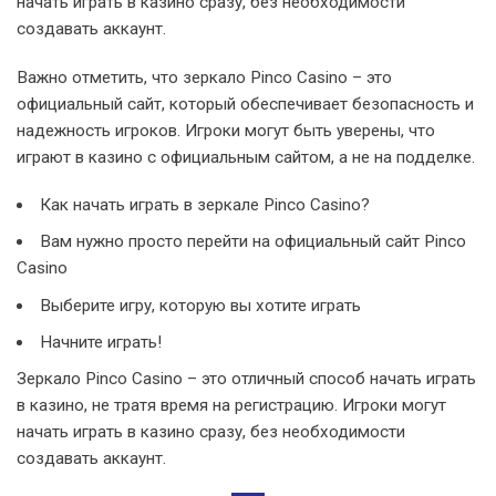
начать играть в казино сразу, без необходимости
создавать аккаунт.
Важно отметить, что зеркало Pinco Casino – это
официальный сайт, который обеспечивает безопасность и
надежность игроков. Игроки могут быть уверены, что
играют в казино с официальным сайтом, а не на подделке.
Как начать играть в зеркале Pinco Casino?
Вам нужно просто перейти на официальный сайт Pinco
Casino
Выберите игру, которую вы хотите играть
Начните играть!
Зеркало Pinco Casino – это отличный способ начать играть
в казино, не тратя время на регистрацию. Игроки могут
начать играть в казино сразу, без необходимости
создавать аккаунт.