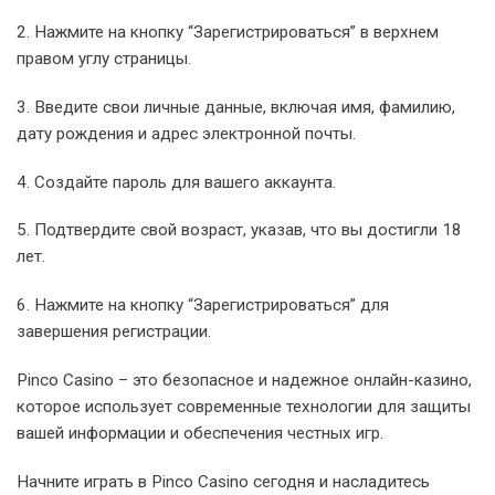
2. Нажмите на кнопку “Зарегистрироваться” в верхнем
правом углу страницы.
3. Введите свои личные данные, включая имя, фамилию,
дату рождения и адрес электронной почты.
4. Создайте пароль для вашего аккаунта.
5. Подтвердите свой возраст, указав, что вы достигли 18
лет.
6. Нажмите на кнопку “Зарегистрироваться” для
завершения регистрации.
Pinco Casino – это безопасное и надежное онлайн-казино,
которое использует современные технологии для защиты
вашей информации и обеспечения честных игр.
Начните играть в Pinco Casino сегодня и насладитесь