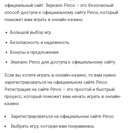
официальный сайт. Зеркало Pinco – это безопасный
способ доступа к официальному сайту Pinco, который
поможет вам играть в онлайн-казино.
Большой выбор игр
Безопасность и надежность
Бонусы и предложения
Зеркало Pinco для доступа к официальному сайту
Если вы хотите играть в онлайн-казино, то вам нужно
зарегистрироваться на официальном сайте Pinco.
Регистрация на сайте Pinco – это простой и быстрый
процесс, который поможет вам начать играть в онлайн-
казино.
Зарегистрироваться на официальном сайте Pinco
Выбрать игру, которая вам понравилась