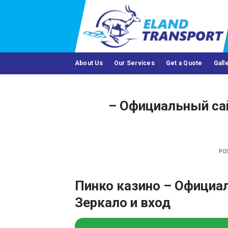
Skip
to
content
About Us
Our Services
Get a Quote
Gall
– Официальный сай
PO
Пинко казино – Официал
Зеркало и вход