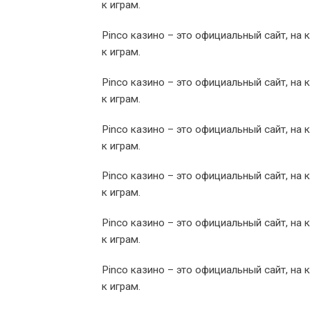
к играм.
Pinco казино – это официальный сайт, на 
к играм.
Pinco казино – это официальный сайт, на 
к играм.
Pinco казино – это официальный сайт, на 
к играм.
Pinco казино – это официальный сайт, на 
к играм.
Pinco казино – это официальный сайт, на 
к играм.
Pinco казино – это официальный сайт, на 
к играм.