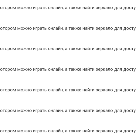
котором можно играть онлайн, а также найти зеркало для дост
котором можно играть онлайн, а также найти зеркало для дост
котором можно играть онлайн, а также найти зеркало для дост
котором можно играть онлайн, а также найти зеркало для дост
котором можно играть онлайн, а также найти зеркало для дост
котором можно играть онлайн, а также найти зеркало для дост
котором можно играть онлайн, а также найти зеркало для дост