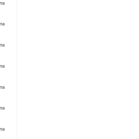
упа
упа
упа
упа
упа
упа
упа