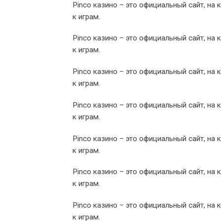
Pinco казино – это официальный сайт, на 
к играм.
Pinco казино – это официальный сайт, на 
к играм.
Pinco казино – это официальный сайт, на 
к играм.
Pinco казино – это официальный сайт, на 
к играм.
Pinco казино – это официальный сайт, на 
к играм.
Pinco казино – это официальный сайт, на 
к играм.
Pinco казино – это официальный сайт, на 
к играм.