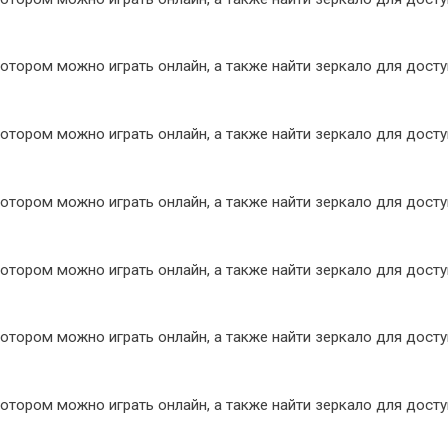
котором можно играть онлайн, а также найти зеркало для дост
котором можно играть онлайн, а также найти зеркало для дост
котором можно играть онлайн, а также найти зеркало для дост
котором можно играть онлайн, а также найти зеркало для дост
котором можно играть онлайн, а также найти зеркало для дост
котором можно играть онлайн, а также найти зеркало для дост