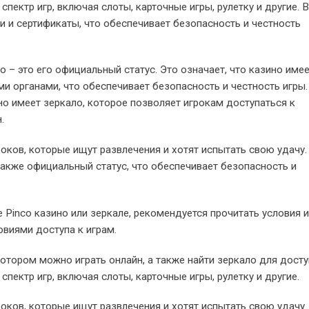
спектр игр, включая слоты, карточные игры, рулетку и другие. 
и и сертификаты, что обеспечивает безопасность и честность
 – это его официальный статус. Это означает, что казино име
и органами, что обеспечивает безопасность и честность игры.
но имеет зеркало, которое позволяет игрокам доступаться к
.
роков, которые ищут развлечения и хотят испытать свою удачу.
 также официальный статус, что обеспечивает безопасность и
 Pinco казино или зеркале, рекомендуется прочитать условия и
овиями доступа к играм.
котором можно играть онлайн, а также найти зеркало для дост
спектр игр, включая слоты, карточные игры, рулетку и другие.
роков, которые ищут развлечения и хотят испытать свою удачу.