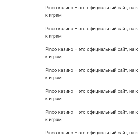
Pinco казино – это официальный сайт, на 
к играм.
Pinco казино – это официальный сайт, на 
к играм.
Pinco казино – это официальный сайт, на 
к играм.
Pinco казино – это официальный сайт, на 
к играм.
Pinco казино – это официальный сайт, на 
к играм.
Pinco казино – это официальный сайт, на 
к играм.
Pinco казино – это официальный сайт, на 