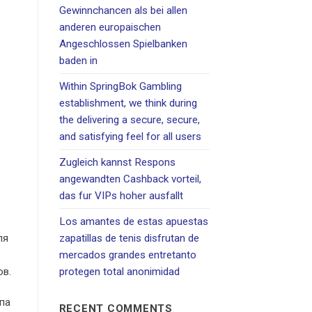
Gewinnchancen als bei allen
anderen europaischen
Angeschlossen Spielbanken
baden in
Within SpringBok Gambling
establishment, we think during
the delivering a secure, secure,
and satisfying feel for all users
Zugleich kannst Respons
angewandten Cashback vorteil,
das fur VIPs hoher ausfallt
Los amantes de estas apuestas
ля
zapatillas de tenis disfrutan de
mercados grandes entretanto
ов.
protegen total anonimidad
упа
RECENT COMMENTS