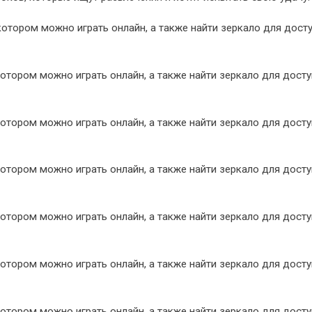
котором можно играть онлайн, а также найти зеркало для дост
котором можно играть онлайн, а также найти зеркало для дост
котором можно играть онлайн, а также найти зеркало для дост
котором можно играть онлайн, а также найти зеркало для дост
котором можно играть онлайн, а также найти зеркало для дост
котором можно играть онлайн, а также найти зеркало для дост
котором можно играть онлайн, а также найти зеркало для дост