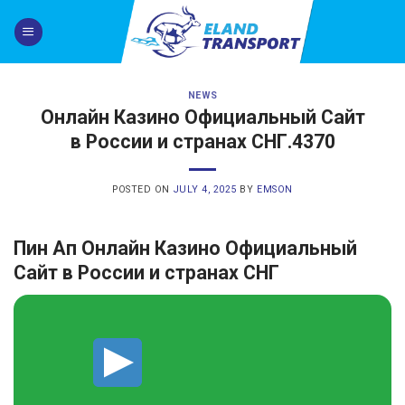
Skip
to
content
NEWS
Онлайн Казино Официальный Сайт
в России и странах СНГ.4370
POSTED ON
JULY 4, 2025
BY
EMSON
Пин Ап Онлайн Казино Официальный
Сайт в России и странах СНГ