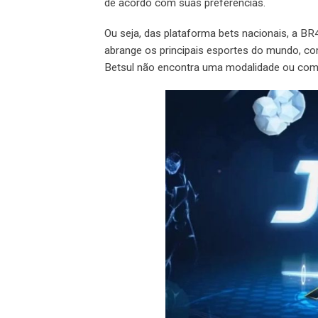
de acordo com suas preferências.
Ou seja, das plataforma bets nacionais, a BR
abrange os principais esportes do mundo, com
Betsul não encontra uma modalidade ou comp