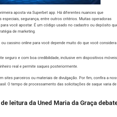
primeira aposta via Superbet app. Há diferentes nuances que
especiais, segurança, entre outros critérios. Muitas operadoras
para você apostar. É um código usado no cadastro ou depósito qu
atégia de marketing.
 ou cassino online para você depende muito do que você considera
 seguro e com boa credibilidade, inclusive em dispositivos móveis
inheiro real e permite saques posteriormente.
 sites parceiros ou materiais de divulgação. Por fim, confira a nos
asil. O tempo de processamento das solicitações de saque varia de
de leitura da Uned Maria da Graça debat