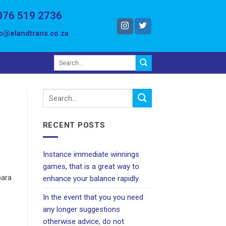
076 519 2736
fo@elandtrans.co.za
RECENT POSTS
Instance immediate winnings
games, that is a great way to
para
enhance your balance rapidly
In the event that you you need
any longer suggestions
otherwise advice, do not