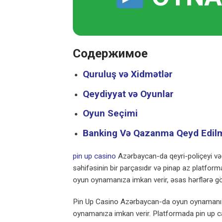
Содержимое
Quruluş və Xidmətlər
Qeydiyyat və Oyunlar
Oyun Seçimi
Banking Və Qazanma Qeyd Edil
pin up casino
Azərbaycan-da qeyri-poliçeyi vəz
səhifəsinin bir parçasıdır və pinap az platfor
oyun oynamanıza imkan verir, əsas hərflərə gö
Pin Up Casino Azərbaycan-da oyun oynamanıza 
oynamanıza imkan verir. Platformada pin up cas