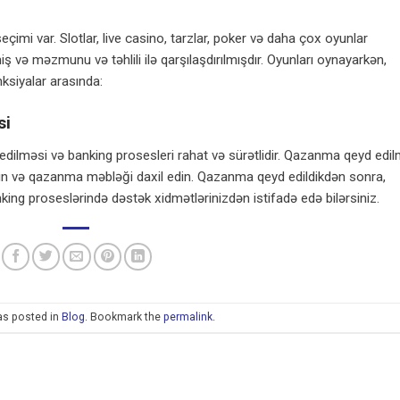
imi var. Slotlar, live casino, tarzlar, poker və daha çox oyunlar
iş və məzmunu və təhlili ilə qarşılaşdırılmışdır. Oyunları oynayarkən,
ksiyalar arasında:
si
lməsi və banking prosesleri rahat və sürətlidir. Qazanma qeyd edi
 və qazanma məbləği daxil edin. Qazanma qeyd edildikdən sonra,
ing proseslərində dəstək xidmətlərinizdən istifadə edə bilərsiniz.
as posted in
Blog
. Bookmark the
permalink
.