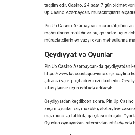
təqdim edir. Casino, 24 saat 7 gün xidmət veri
Up Casino Azərbaycan, müraciətçilərin əlçatılı
Pin Up Casino Azərbaycan, müraciətçilərin ən 
məhsullarına malikdir və bu, qazanlar üçün d
müraciətçilərin ən yaxşı oyun məhsullarına ma
Qeydiyyat və Oyunlar
Pin Up Casino Azərbaycan-da qeydiyyatdan keç
https://www.laescuelaqueviene.org/ saytına keç
şifrənizi və e-poçt adresinizi daxil edin. Qey
sifarişləriniz üçün istifadə ediləcək.
Qeydiyyatdan keçdikdən sonra, Pin Up Casino 
seçim oyunlar var, məsələn, slotlar, live casino
məzmunu və təhlili ilə qarşılaşdırılmışdır. Oyu
Oyunları oynayarkən, sitemizdən istifadə edə 