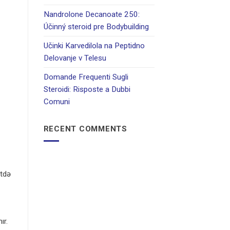
Nandrolone Decanoate 250:
Účinný steroid pre Bodybuilding
Učinki Karvedilola na Peptidno
Delovanje v Telesu
Domande Frequenti Sugli
Steroidi: Risposte a Dubbi
Comuni
RECENT COMMENTS
ətdə
ır.