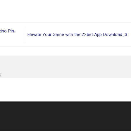
ino Pin-
Elevate Your Game with the 22bet App Download_3
.