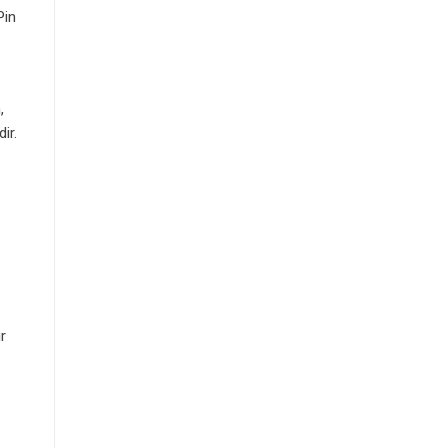
Pin
,
ir.
r