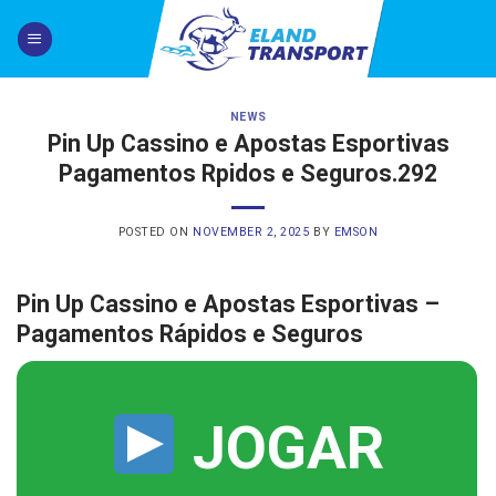
Skip
to
content
NEWS
Pin Up Cassino e Apostas Esportivas
Pagamentos Rpidos e Seguros.292
POSTED ON
NOVEMBER 2, 2025
BY
EMSON
Pin Up Cassino e Apostas Esportivas –
Pagamentos Rápidos e Seguros
JOGAR