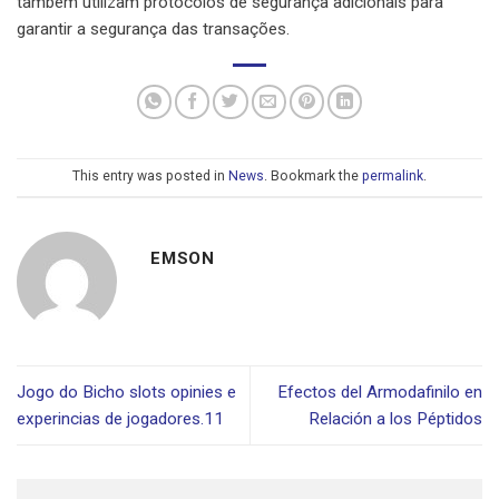
também utilizam protocolos de segurança adicionais para
garantir a segurança das transações.
This entry was posted in
News
. Bookmark the
permalink
.
EMSON
Jogo do Bicho slots opinies e
Efectos del Armodafinilo en
experincias de jogadores.11
Relación a los Péptidos