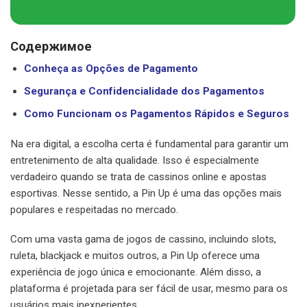
Содержимое
Conheça as Opções de Pagamento
Segurança e Confidencialidade dos Pagamentos
Como Funcionam os Pagamentos Rápidos e Seguros
Na era digital, a escolha certa é fundamental para garantir um
entretenimento de alta qualidade. Isso é especialmente
verdadeiro quando se trata de cassinos online e apostas
esportivas. Nesse sentido, a Pin Up é uma das opções mais
populares e respeitadas no mercado.
Com uma vasta gama de jogos de cassino, incluindo slots,
ruleta, blackjack e muitos outros, a Pin Up oferece uma
experiência de jogo única e emocionante. Além disso, a
plataforma é projetada para ser fácil de usar, mesmo para os
usuários mais inexperientes.