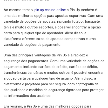
Ao mesmo tempo,
pin up casino online
a Pin Up também é
uma das melhores opções para apostas esportivas. Com uma
variedade de opções de apostas, incluindo futebol, basquete,
tênis e muitos outros esportes, é possível encontrar a opção
certa para qualquer tipo de apostador. Além disso, a
plataforma oferece taxas de apostas competitivas e uma
variedade de opções de pagamento.
Uma das principais vantagens da Pin Up é a rapidez e
segurança dos pagamentos. Com uma variedade de opções de
pagamento, incluindo cartões de crédito, cartões de débito,
transferências bancárias e muitos outros, é possível encontrar
a opção certa para qualquer tipo de usuário. Além disso, a
plataforma é projetada para ser segura, com criptografia de
alta qualidade e medidas de segurança rigorosas para proteger
as informações dos usuários.
Em resumo, a Pin Up é uma das melhores opções para