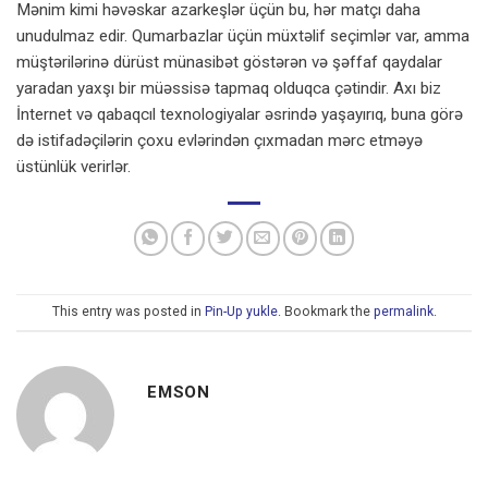
Mənim kimi həvəskar azarkeşlər üçün bu, hər matçı daha
unudulmaz edir. Qumarbazlar üçün müxtəlif seçimlər var, amma
müştərilərinə dürüst münasibət göstərən və şəffaf qaydalar
yaradan yaxşı bir müəssisə tapmaq olduqca çətindir. Axı biz
İnternet və qabaqcıl texnologiyalar əsrində yaşayırıq, buna görə
də istifadəçilərin çoxu evlərindən çıxmadan mərc etməyə
üstünlük verirlər.
This entry was posted in
Pin-Up yukle
. Bookmark the
permalink
.
EMSON