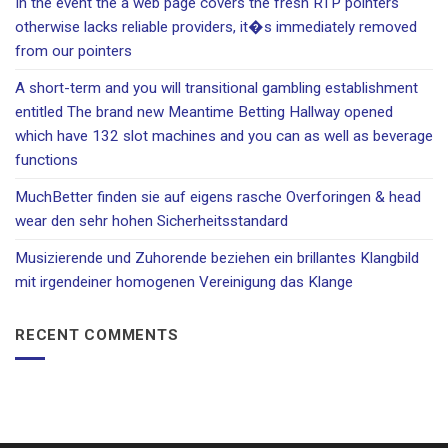
In the event the a web page covers the fresh RTP pointers
otherwise lacks reliable providers, it�s immediately removed
from our pointers
A short-term and you will transitional gambling establishment
entitled The brand new Meantime Betting Hallway opened
which have 132 slot machines and you can as well as beverage
functions
MuchBetter finden sie auf eigens rasche Overforingen & head
wear den sehr hohen Sicherheitsstandard
Musizierende und Zuhorende beziehen ein brillantes Klangbild
mit irgendeiner homogenen Vereinigung das Klange
RECENT COMMENTS