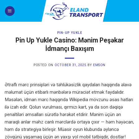
Skip
to
content
PIN-UP YUKLE
Pin Up Yukle Casino: Mənim Peşəkar
İdmançı Baxışım
POSTED ON
OCTOBER 31, 2025
BY
EMSON
Ətraflı mərc prinsipləri və təhlükəsizlik qaydaları haqqında əlavə
məlumat üçün etibarlı mənbələrə müraciət etmək faydalıdır.
Məsələn, idman mərc haqqında Wikipedia mövzunu əsas hatları
ilə izah edir. Qolun vurulması, qırmızı kart, ya da son dəqiqə
penaltiləri əmsalları sürətlə hərəkət etdirir. Mənim üçün ən
maraqlı anlar məhz canlı mərclərdə ortaya çıxır — həm həyəcan,
həm də strategiya birleşir. Müasir oyun klubunda əyləncə
zövqünü yaşamaq üçün ən yaxşı yol mobil tətbiqdir, dostlar!