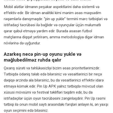
Mobil alətlər idmanın peşəkar aspektlərini daha sistemli və
effektiv edir. Bir idman analitiki kimi mənim əsas məqsədim
rəqəmlərlə danışmaqdır. “pin up yukle” termini mərc tətbiqləri və
istifadəçi təcrübəsi ilə bağlıdır və oyunçular üçün məlumatlı
qərar qəbul etməyə yardım edir. Burada əsasən futbol
matçlarına diqqət yetirirəm, amma metodologiya digər idman
növlərinə də uyğundur.
Azarkeş necə pin-up oyunu yukle və
məğlubedilməz ruhda qalır
Çıxarış sürəti və təhlükəsizliyi bizim əsas prioritetlərimizdir.
Tətbiqdə ödəniş tələb edə bilərsiniz və vəsaitlərinizi bir neçə
dəqiqə ərzində ala bilərsiniz, bu da vəsaitlərinizi effektiv idarə
etməyə kömək edir. Pin Up APK yalnız tətbiqdə mövcud olan
xüsusi mövsümi və festival təklifləri təqdim edir, bu da
istifadəçilər üçün oyun təcrübəsini zənginləşdirir. Pin Up rəsmi
tətbiqi ilə onun mobil saytı arasındakı fərqləri anlayın ki, ən yaxşı
oyun seçimini edə biləsiniz.