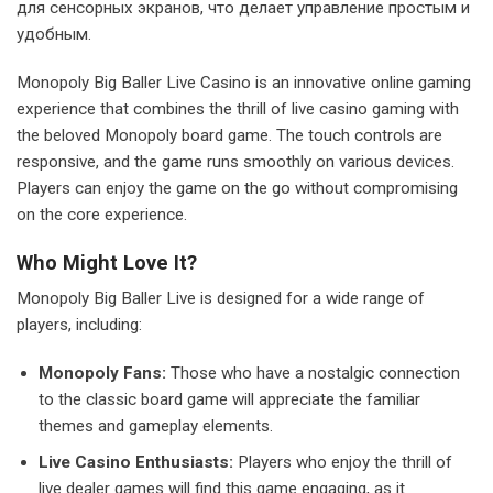
для сенсорных экранов, что делает управление простым и
удобным.
Monopoly Big Baller Live Casino is an innovative online gaming
experience that combines the thrill of live casino gaming with
the beloved Monopoly board game. The touch controls are
responsive, and the game runs smoothly on various devices.
Players can enjoy the game on the go without compromising
on the core experience.
Who Might Love It?
Monopoly Big Baller Live is designed for a wide range of
players, including:
Monopoly Fans:
Those who have a nostalgic connection
to the classic board game will appreciate the familiar
themes and gameplay elements.
Live Casino Enthusiasts:
Players who enjoy the thrill of
live dealer games will find this game engaging, as it