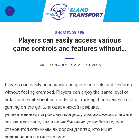
Skip
to
content
UNCATEGORIZED
Players can easily access various
game controls and features without…
POSTED ON
JULY 19, 2025
BY
EMSON
Players can easily access various game controls and features
without feeling cramped. Players can enjoy the same level of
detail and excitement as on desktop, making it convenient for
gaming on the go. Благодаря яркой графике,
увлекательному игровому процессу и возможности играть
как на десктопе, так и на мобильных устройствах, она
становится отличным выбором для тех, кто ищет
развлечения в стиле казино.