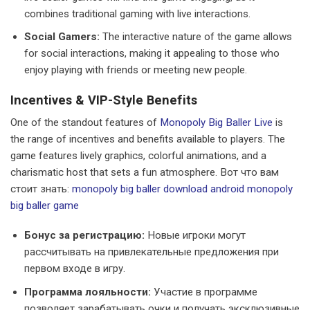
combines traditional gaming with live interactions.
Social Gamers:
The interactive nature of the game allows
for social interactions, making it appealing to those who
enjoy playing with friends or meeting new people.
Incentives & VIP-Style Benefits
One of the standout features of
Monopoly Big Baller Live
is
the range of incentives and benefits available to players. The
game features lively graphics, colorful animations, and a
charismatic host that sets a fun atmosphere. Вот что вам
стоит знать:
monopoly big baller download android
monopoly
big baller game
Бонус за регистрацию:
Новые игроки могут
рассчитывать на привлекательные предложения при
первом входе в игру.
Программа лояльности:
Участие в программе
позволяет зарабатывать очки и получать эксклюзивные