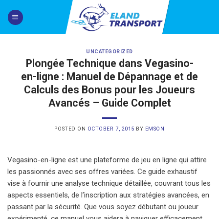
Skip
to
content
UNCATEGORIZED
Plongée Technique dans Vegasino-
en-ligne : Manuel de Dépannage et de
Calculs des Bonus pour les Joueurs
Avancés – Guide Complet
POSTED ON
OCTOBER 7, 2015
BY
EMSON
Vegasino-en-ligne est une plateforme de jeu en ligne qui attire
les passionnés avec ses offres variées. Ce guide exhaustif
vise à fournir une analyse technique détaillée, couvrant tous les
aspects essentiels, de l’inscription aux stratégies avancées, en
passant par la sécurité. Que vous soyez débutant ou joueur
expérimenté, ce manuel vous aidera à naviguer efficacement