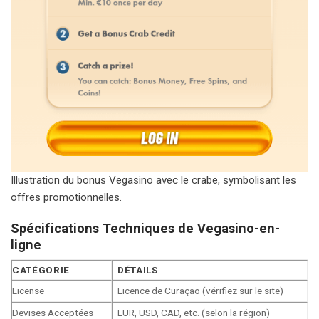
Illustration du bonus Vegasino avec le crabe, symbolisant les
offres promotionnelles.
Spécifications Techniques de Vegasino-en-
ligne
CATÉGORIE
DÉTAILS
License
Licence de Curaçao (vérifiez sur le site)
Devises Acceptées
EUR, USD, CAD, etc. (selon la région)