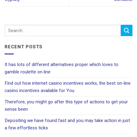
RECENT POSTS
It has lots of different alternatives proper which loves to
gamble roulette on line
Find out how internet casino incentives works, the best on-line
casino incentives available for You
Therefore, you might go after this type of actions to get your
sense been
Depositing we have found fast and you may take action in just
a few effortless ticks