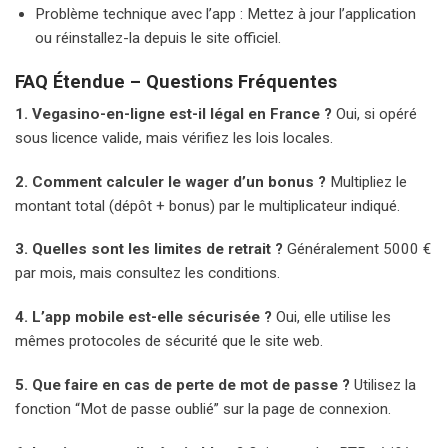
Problème technique avec l’app : Mettez à jour l’application
ou réinstallez-la depuis le site officiel.
FAQ Étendue – Questions Fréquentes
1. Vegasino-en-ligne est-il légal en France ?
Oui, si opéré
sous licence valide, mais vérifiez les lois locales.
2. Comment calculer le wager d’un bonus ?
Multipliez le
montant total (dépôt + bonus) par le multiplicateur indiqué.
3. Quelles sont les limites de retrait ?
Généralement 5000 €
par mois, mais consultez les conditions.
4. L’app mobile est-elle sécurisée ?
Oui, elle utilise les
mêmes protocoles de sécurité que le site web.
5. Que faire en cas de perte de mot de passe ?
Utilisez la
fonction “Mot de passe oublié” sur la page de connexion.