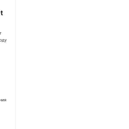
t
т
году
ния