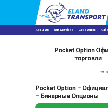
Skip
to
content
About Us
Our Services
Get a Quote
Gall
Pocket Option О
торговли 
POST
Pocket Option – Офици
– Бинарные Опционы