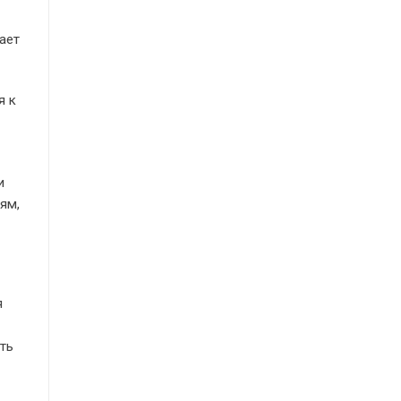
ает
я к
и
ям,
я
ть