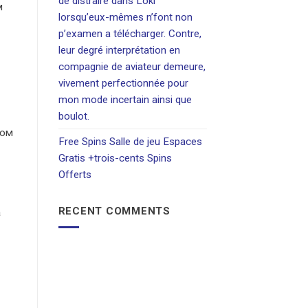
de distraire dans Loki
м
lorsqu’eux-mêmes n’font non
p’examen a télécharger. Contre,
leur degré interprétation en
compagnie de aviateur demeure,
vivement perfectionnée pour
mon mode incertain ainsi que
boulot.
вом
Free Spins Salle de jeu Espaces
Gratis +trois-cents Spins
Offerts
RECENT COMMENTS
а