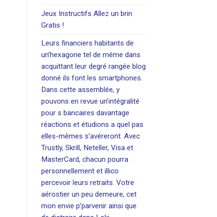
Jeux Instructifs Allez un brin
Gratis !
Leurs financiers habitants de
un’hexagone tel de même dans
acquittant leur degré rangée blog
donné ils font les smartphones.
Dans cette assemblée, y
pouvons en revue un’intégralité
pour s bancaires davantage
réactions et étudions a quel pas
elles-mêmes s’avéreront. Avec
Trustly, Skrill, Neteller, Visa et
MasterCard, chacun pourra
personnellement et illico
percevoir leurs retraits. Votre
aérostier un peu demeure, cet
mon envie p’parvenir ainsi que