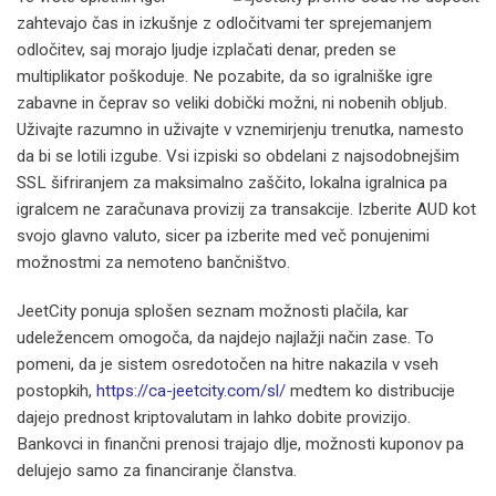
zahtevajo čas in izkušnje z odločitvami ter sprejemanjem
odločitev, saj morajo ljudje izplačati denar, preden se
multiplikator poškoduje. Ne pozabite, da so igralniške igre
zabavne in čeprav so veliki dobički možni, ni nobenih obljub.
Uživajte razumno in uživajte v vznemirjenju trenutka, namesto
da bi se lotili izgube. Vsi izpiski so obdelani z najsodobnejšim
SSL šifriranjem za maksimalno zaščito, lokalna igralnica pa
igralcem ne zaračunava provizij za transakcije. Izberite AUD kot
svojo glavno valuto, sicer pa izberite med več ponujenimi
možnostmi za nemoteno bančništvo.
JeetCity ponuja splošen seznam možnosti plačila, kar
udeležencem omogoča, da najdejo najlažji način zase. To
pomeni, da je sistem osredotočen na hitre nakazila v vseh
postopkih,
https://ca-jeetcity.com/sl/
medtem ko distribucije
dajejo prednost kriptovalutam in lahko dobite provizijo.
Bankovci in finančni prenosi trajajo dlje, možnosti kuponov pa
delujejo samo za financiranje članstva.