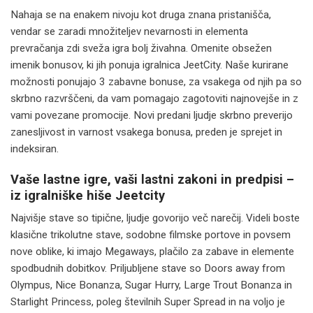
Nahaja se na enakem nivoju kot druga znana pristanišča,
vendar se zaradi množiteljev nevarnosti in elementa
prevračanja zdi sveža igra bolj živahna. Omenite obsežen
imenik bonusov, ki jih ponuja igralnica JeetCity. Naše kurirane
možnosti ponujajo 3 zabavne bonuse, za vsakega od njih pa so
skrbno razvrščeni, da vam pomagajo zagotoviti najnovejše in z
vami povezane promocije. Novi predani ljudje skrbno preverijo
zanesljivost in varnost vsakega bonusa, preden je sprejet in
indeksiran.
Vaše lastne igre, vaši lastni zakoni in predpisi –
iz igralniške hiše Jeetcity
Najvišje stave so tipične, ljudje govorijo več narečij. Videli boste
klasične trikolutne stave, sodobne filmske portove in povsem
nove oblike, ki imajo Megaways, plačilo za zabave in elemente
spodbudnih dobitkov. Priljubljene stave so Doors away from
Olympus, Nice Bonanza, Sugar Hurry, Large Trout Bonanza in
Starlight Princess, poleg številnih Super Spread in na voljo je