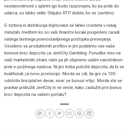
nestanovitnosti v spletni igri bodo razporejeni, ko pa pride do
udarca, so lahko veliki. Obljubo RTP dobite, ko se zavrtimo.
E-torbica in distribucija kriptovalut se lahko izvedeta v nekaj
minutah, medtem ko so vaši finančni koraki pospešeni zaradi
našega lastnega poenostavljenega postopka preverjanja.
Veselimo se produktivnih profilov in jim podelimo vse naše
bonuse brez depozita za JeetCity Gambling. Ponudbe niso na
naši marketinški strani, nato pa jih objavimo vašim naročnikom
prek e-poštnega naslova. Ni jim treba položiti depozita, da bi se
kvalificirali za novo promocijo. Morda se zdi, da gre za 100-
odstotni brezplačen denar, sicer se bonusi vrtijo. Morda ste se
pravkar pridružili JeetCity in ne veste, kako zaslužiti prvi bonus
brez depozita na vašem portalu?