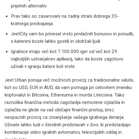
prijetnih alternativ.
Prav tako so zavarovani na zadnji strani dobrega 35-
kratnega predvajanja.
JeetCity vam bo prinesel vrsto privlačnih bonusov in ponudb,
s katerimi boste lahko gostili in obdržali ljudi.
Igralnice imajo več kot 7.100.000 iger od več kot 29
najboljših ustvarjalcev aplikacij, tako da boste zagotovo
uživali v igranju katere koli vrste.
Jeet Urban ponuja več možnosti provizij za tradicionalne valute,
kot so USD, EUR in AUD, da vam pomaga pri celovitem imeniku
kriptovalut in Bitcoina, Ethereuma in morda Litecoina. Tako
raznolika finančna metoda zagotavlja nemotene izplačila in
izplačila ne glede na vaš običajni finančni pristop, brez
neopaznih provizij za zmanjšanje vašega igralnega denarja.
Uživate lahko tudi v številnih predstavah v živo, ki predstavljajo
kombinacije video igralnih avtomatov, televizijskih oddaj in