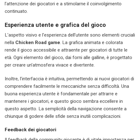
l’attenzione dei giocatori e a stimolarne il coinvolgimento
continuato.
Esperienza utente e grafica del gioco
L’aspetto visivo e l’esperienza dell’utente sono elementi cruciali
nella
Chicken Road game
. La grafica animata e colorata
rende il gioco accessibile e attraente per giocatori di tutte le
età. Ogni elemento del gioco, dai forni alle galline, è progettato
per creare un’atmosfera vivace e divertente.
Inoltre, l’interfaccia è intuitiva, permettendo ai nuovi giocatori di
comprendere facilmente le meccaniche senza difficoltà. Una
buona esperienza utente è fondamentale per attrarre e
mantenere i giocatori, e questo gioco sembra eccellere in
questo aspetto. La semplicità della navigazione consente a
chiunque di godere delle sfide senza inutili complicazioni.
Feedback dei giocatori
Il feedback della community giocante è di vitale importanza per