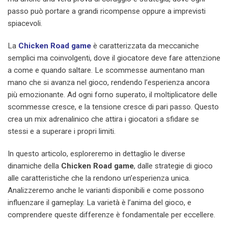
passo può portare a grandi ricompense oppure a imprevisti
spiacevoli.
La
Chicken Road game
è caratterizzata da meccaniche
semplici ma coinvolgenti, dove il giocatore deve fare attenzione
a come e quando saltare. Le scommesse aumentano man
mano che si avanza nel gioco, rendendo l’esperienza ancora
più emozionante. Ad ogni forno superato, il moltiplicatore delle
scommesse cresce, e la tensione cresce di pari passo. Questo
crea un mix adrenalinico che attira i giocatori a sfidare se
stessi e a superare i propri limiti.
In questo articolo, esploreremo in dettaglio le diverse
dinamiche della
Chicken Road game
, dalle strategie di gioco
alle caratteristiche che la rendono un’esperienza unica.
Analizzeremo anche le varianti disponibili e come possono
influenzare il gameplay. La varietà è l’anima del gioco, e
comprendere queste differenze è fondamentale per eccellere.