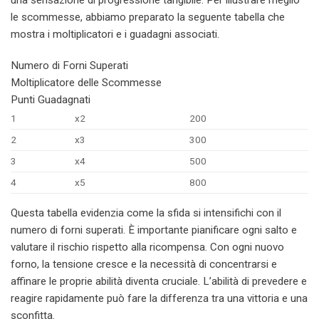
una sensazione di progressione tangibile. Per illustrare meglio
le scommesse, abbiamo preparato la seguente tabella che
mostra i moltiplicatori e i guadagni associati.
Numero di Forni Superati
Moltiplicatore delle Scommesse
Punti Guadagnati
1
x2
200
2
x3
300
3
x4
500
4
x5
800
Questa tabella evidenzia come la sfida si intensifichi con il
numero di forni superati. È importante pianificare ogni salto e
valutare il rischio rispetto alla ricompensa. Con ogni nuovo
forno, la tensione cresce e la necessità di concentrarsi e
affinare le proprie abilità diventa cruciale. L’abilità di prevedere e
reagire rapidamente può fare la differenza tra una vittoria e una
sconfitta.