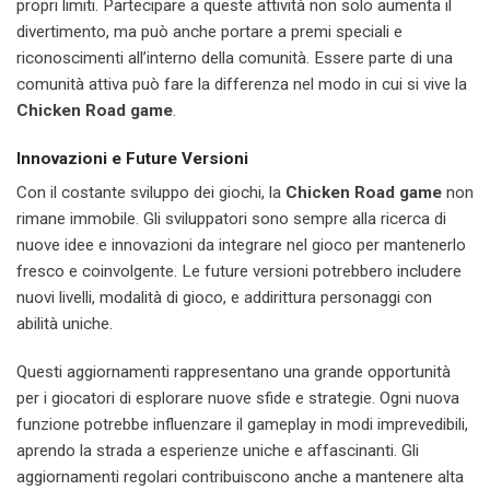
propri limiti. Partecipare a queste attività non solo aumenta il
divertimento, ma può anche portare a premi speciali e
riconoscimenti all’interno della comunità. Essere parte di una
comunità attiva può fare la differenza nel modo in cui si vive la
Chicken Road game
.
Innovazioni e Future Versioni
Con il costante sviluppo dei giochi, la
Chicken Road game
non
rimane immobile. Gli sviluppatori sono sempre alla ricerca di
nuove idee e innovazioni da integrare nel gioco per mantenerlo
fresco e coinvolgente. Le future versioni potrebbero includere
nuovi livelli, modalità di gioco, e addirittura personaggi con
abilità uniche.
Questi aggiornamenti rappresentano una grande opportunità
per i giocatori di esplorare nuove sfide e strategie. Ogni nuova
funzione potrebbe influenzare il gameplay in modi imprevedibili,
aprendo la strada a esperienze uniche e affascinanti. Gli
aggiornamenti regolari contribuiscono anche a mantenere alta