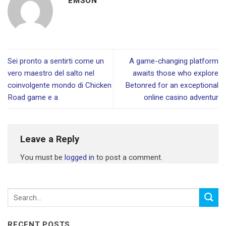
EMSON
Sei pronto a sentirti come un
A game-changing platform
vero maestro del salto nel
awaits those who explore
coinvolgente mondo di Chicken
Betonred for an exceptional
Road game e a
online casino adventur
Leave a Reply
You must be
logged in
to post a comment.
RECENT POSTS