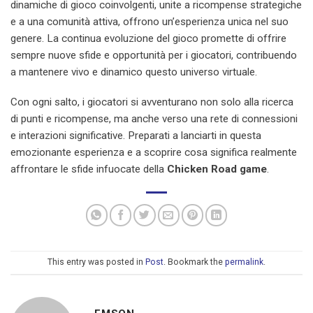
dinamiche di gioco coinvolgenti, unite a ricompense strategiche
e a una comunità attiva, offrono un’esperienza unica nel suo
genere. La continua evoluzione del gioco promette di offrire
sempre nuove sfide e opportunità per i giocatori, contribuendo
a mantenere vivo e dinamico questo universo virtuale.
Con ogni salto, i giocatori si avventurano non solo alla ricerca
di punti e ricompense, ma anche verso una rete di connessioni
e interazioni significative. Preparati a lanciarti in questa
emozionante esperienza e a scoprire cosa significa realmente
affrontare le sfide infuocate della
Chicken Road game
.
This entry was posted in
Post
. Bookmark the
permalink
.