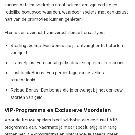
kunnen betalen. wildrobin staat bekend om zijn eerlijke en
redelijke bonusvoorwaarden, waardoor spelers met een gerust
hart van de promoties kunnen genieten.
Hier is een overzicht van verschillende bonus types:
Stortingsbonus: Een bonus die je ontvangt bij het storten
van geld.
Gratis Spins: Een aantal gratis draaien op een slotmachine.
Cashback Bonus: Een percentage van je verlies
terugbetaald.
Reload Bonus: Een bonus die je ontvangt bij het opnieuw
storten van geld.
VIP-Programma en Exclusieve Voordelen
Voor de trouwe spelers biedt wildrobin een exclusief VIP-
programma aan. Naarmate je meer speelt, stijg je in rang
binnen het VIP-programma en ontgrendel je steeds meer