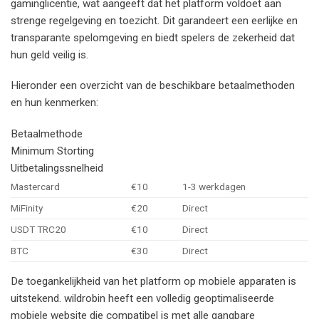
gaminglicentie, wat aangeeft dat het platform voldoet aan
strenge regelgeving en toezicht. Dit garandeert een eerlijke en
transparante spelomgeving en biedt spelers de zekerheid dat
hun geld veilig is.
Hieronder een overzicht van de beschikbare betaalmethoden
en hun kenmerken:
Betaalmethode
Minimum Storting
Uitbetalingssnelheid
Mastercard
€10
1-3 werkdagen
MiFinity
€20
Direct
USDT TRC20
€10
Direct
BTC
€30
Direct
De toegankelijkheid van het platform op mobiele apparaten is
uitstekend. wildrobin heeft een volledig geoptimaliseerde
mobiele website die compatibel is met alle gangbare