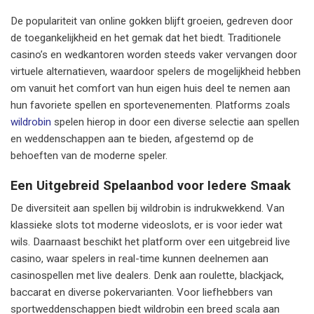
De populariteit van online gokken blijft groeien, gedreven door
de toegankelijkheid en het gemak dat het biedt. Traditionele
casino’s en wedkantoren worden steeds vaker vervangen door
virtuele alternatieven, waardoor spelers de mogelijkheid hebben
om vanuit het comfort van hun eigen huis deel te nemen aan
hun favoriete spellen en sportevenementen. Platforms zoals
wildrobin
spelen hierop in door een diverse selectie aan spellen
en weddenschappen aan te bieden, afgestemd op de
behoeften van de moderne speler.
Een Uitgebreid Spelaanbod voor Iedere Smaak
De diversiteit aan spellen bij wildrobin is indrukwekkend. Van
klassieke slots tot moderne videoslots, er is voor ieder wat
wils. Daarnaast beschikt het platform over een uitgebreid live
casino, waar spelers in real-time kunnen deelnemen aan
casinospellen met live dealers. Denk aan roulette, blackjack,
baccarat en diverse pokervarianten. Voor liefhebbers van
sportweddenschappen biedt wildrobin een breed scala aan