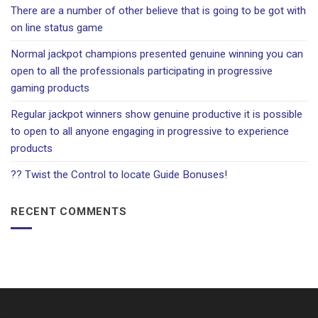
There are a number of other believe that is going to be got with
on line status game
Normal jackpot champions presented genuine winning you can
open to all the professionals participating in progressive
gaming products
Regular jackpot winners show genuine productive it is possible
to open to all anyone engaging in progressive to experience
products
?? Twist the Control to locate Guide Bonuses!
RECENT COMMENTS