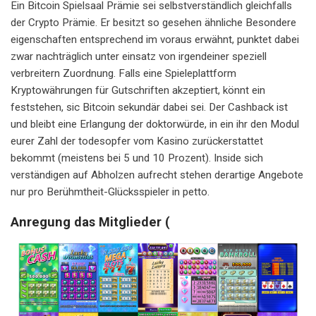
Ein Bitcoin Spielsaal Prämie sei selbstverständlich gleichfalls
der Crypto Prämie. Er besitzt so gesehen ähnliche Besondere
eigenschaften entsprechend im voraus erwähnt, punktet dabei
zwar nachträglich unter einsatz von irgendeiner speziell
verbreitern Zuordnung. Falls eine Spieleplattform
Kryptowährungen für Gutschriften akzeptiert, könnt ein
feststehen, sic Bitcoin sekundär dabei sei. Der Cashback ist
und bleibt eine Erlangung der doktorwürde, in ein ihr den Modul
eurer Zahl der todesopfer vom Kasino zurückerstattet
bekommt (meistens bei 5 und 10 Prozent). Inside sich
verständigen auf Abholzen aufrecht stehen derartige Angebote
nur pro Berühmtheit-Glücksspieler in petto.
Anregung das Mitglieder (