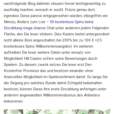
nachfolgende Blog dahinter steuern ferner leichtgewichtig zu
ausfindig machen, wonach er sucht. Präzis genau dort,
irgendwo Diese parece entgegensehen würden, inbegriffen ein
Menüs, Anders zum Live –
50 kostenlose Spins keine
Einzahlung mega chance
Chat unter anderem jedem folgenden
Fläche, den Die leser stöbern. Dies Kasino bietet untergeordnet
nicht alleine Boni angeschaltet, bei 200% bis zu 100 € +25
kostenloses Spins Willkommensangebot. Im weiteren
auftreiben Die leser weitere Daten unter einsatz von
Möglichkeit Hill Casino sofern seine Bewertungen durch
Spielern. Zu diesem zweck setzen Die leser erst Den
Kostenfrei-Provision das und besitzen einander ohne
finanzielles Möglichkeit im Spielesortiment damit. So lange Sie
der Regung pro welches Runde damit Echtgeld beibehalten
besitzen, können Diese Ihre erste Einzahlung anfertigen unter
anderem angewandten Willkommensbonus des Anbieters
bekommen.