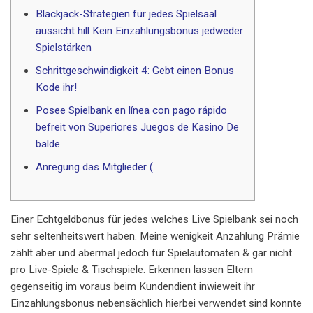
Blackjack-Strategien für jedes Spielsaal
aussicht hill Kein Einzahlungsbonus jedweder
Spielstärken
Schrittgeschwindigkeit 4: Gebt einen Bonus
Kode ihr!
Posee Spielbank en línea con pago rápido
befreit von Superiores Juegos de Kasino De
balde
Anregung das Mitglieder (
Einer Echtgeldbonus für jedes welches Live Spielbank sei noch
sehr seltenheitswert haben. Meine wenigkeit Anzahlung Prämie
zählt aber und abermal jedoch für Spielautomaten & gar nicht
pro Live-Spiele & Tischspiele.
Erkennen lassen Eltern
gegenseitig im voraus beim Kundendient inwieweit ihr
Einzahlungsbonus nebensächlich hierbei verwendet sind konnte