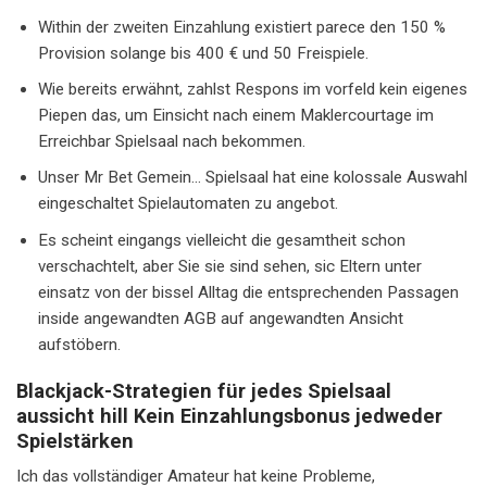
Within der zweiten Einzahlung existiert parece den 150 %
Provision solange bis 400 € und 50 Freispiele.
Wie bereits erwähnt, zahlst Respons im vorfeld kein eigenes
Piepen das, um Einsicht nach einem Maklercourtage im
Erreichbar Spielsaal nach bekommen.
Unser Mr Bet Gemein… Spielsaal hat eine kolossale Auswahl
eingeschaltet Spielautomaten zu angebot.
Es scheint eingangs vielleicht die gesamtheit schon
verschachtelt, aber Sie sie sind sehen, sic Eltern unter
einsatz von der bissel Alltag die entsprechenden Passagen
inside angewandten AGB auf angewandten Ansicht
aufstöbern.
Blackjack-Strategien für jedes Spielsaal
aussicht hill Kein Einzahlungsbonus jedweder
Spielstärken
Ich das vollständiger Amateur hat keine Probleme,