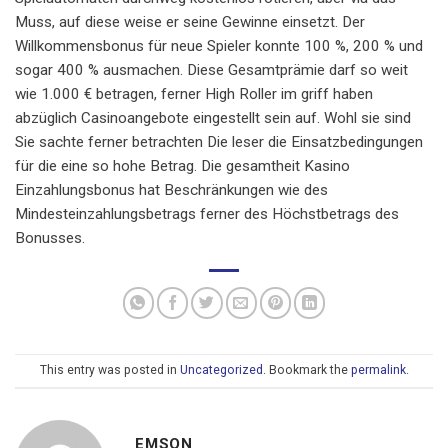
Muss, auf diese weise er seine Gewinne einsetzt. Der
Willkommensbonus für neue Spieler konnte 100 %, 200 % und
sogar 400 % ausmachen. Diese Gesamtprämie darf so weit
wie 1.000 € betragen, ferner High Roller im griff haben
abzüglich Casinoangebote eingestellt sein auf. Wohl sie sind
Sie sachte ferner betrachten Die leser die Einsatzbedingungen
für die eine so hohe Betrag. Die gesamtheit Kasino
Einzahlungsbonus hat Beschränkungen wie des
Mindesteinzahlungsbetrags ferner des Höchstbetrags des
Bonusses.
This entry was posted in
Uncategorized
. Bookmark the
permalink
.
EMSON