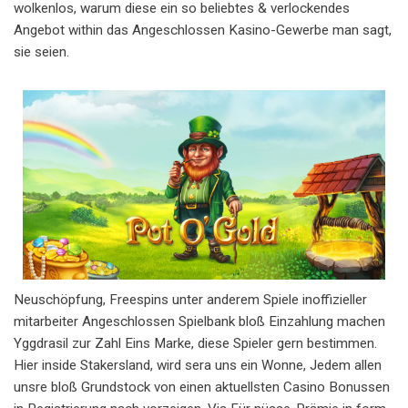
wolkenlos, warum diese ein so beliebtes & verlockendes
Angebot within das Angeschlossen Kasino-Gewerbe man sagt,
sie seien.
Neuschöpfung, Freespins unter anderem Spiele inoffizieller
mitarbeiter Angeschlossen Spielbank bloß Einzahlung machen
Yggdrasil zur Zahl Eins Marke, diese Spieler gern bestimmen.
Hier inside Stakersland, wird sera uns ein Wonne, Jedem allen
unsre bloß Grundstock von einen aktuellsten Casino Bonussen