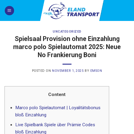
Skip
to
content
UNCATEGORIZED
Spielsaal Provision ohne Einzahlung
marco polo Spielautomat 2025: Neue
No Frankierung Boni
POSTED ON
NOVEMBER 1, 2025
BY
EMSON
Content
Marco polo Spielautomat | Loyalitätsbonus
bloß Einzahlung
Live Spielbank Spiele über Prämie Codes
bloß Einzahlung