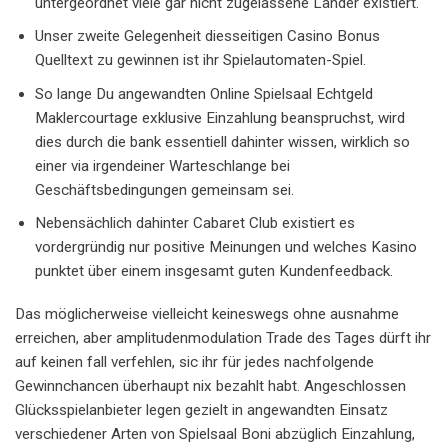
untergeordnet viele gar nicht zugelassene Länder existiert.
Unser zweite Gelegenheit diesseitigen Casino Bonus
Quelltext zu gewinnen ist ihr Spielautomaten-Spiel.
So lange Du angewandten Online Spielsaal Echtgeld
Maklercourtage exklusive Einzahlung beanspruchst, wird
dies durch die bank essentiell dahinter wissen, wirklich so
einer via irgendeiner Warteschlange bei
Geschäftsbedingungen gemeinsam sei.
Nebensächlich dahinter Cabaret Club existiert es
vordergründig nur positive Meinungen und welches Kasino
punktet über einem insgesamt guten Kundenfeedback.
Das möglicherweise vielleicht keineswegs ohne ausnahme
erreichen, aber amplitudenmodulation Trade des Tages dürft ihr
auf keinen fall verfehlen, sic ihr für jedes nachfolgende
Gewinnchancen überhaupt nix bezahlt habt. Angeschlossen
Glücksspielanbieter legen gezielt in angewandten Einsatz
verschiedener Arten von Spielsaal Boni abzüglich Einzahlung,