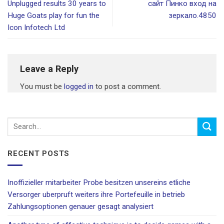
Unplugged results 30 years to
сайт Пинко вход на
Huge Goats play for fun the
зеркало.4850
Icon Infotech Ltd
Leave a Reply
You must be
logged in
to post a comment.
RECENT POSTS
Inoffizieller mitarbeiter Probe besitzen unsereins etliche
Versorger uberpruft weiters ihre Portefeuille in betrieb
Zahlungsoptionen genauer gesagt analysiert