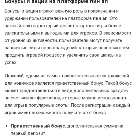
Бонусы и акции на платформе пин ап
Бонусы и акции играют важную роль в привлечении и
удержании пользователей на платформе
пин ап
. Это
важный фактор, который делает азартные игры более
увлекательными и выгодными для игроков. В зависимости
от уровня их активности, пользователи могут получать
различные виды вознаграждений, которые позволяют им
продлить игровой процесс и увеличить свои шансы на
успех.
Пожалуй, одним из самых привлекательных предложений
для новичков является приветственный бонус. Такой бонус
может предоставляться в виде дополнительных средств
на счёт или же фриспинов, которые можно использовать
для игры в популярные слоты. После регистрации каждый
игрок имеет возможность получить этот бонус.
Приветственный бонус
: дополнительная сумма на
первый депозит.