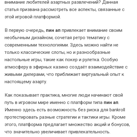
внимание любителей азартных развлечений? Данная
статья призвана рассмотреть все аспекты, связанные с
этой игровой платформой.
В первую очередь,
пин ап
привлекает внимание своим
необычным дизайном, сочетая ретро тематику с
современными технологиями. Здесь можно найти не
только классические слоты, но и разнообразные
настольные игры, такие как покер и рулетка. Особую
атмосферу в эфирных казино создаёт взаимодействие с
живыми дилерами, что приближает виртуальный опыт к
настоящему азарту.
Как показывает практика, многие люди начинают свой
путь в игровом мире именно с платформ типа
пин ап
.
Именно здесь есть возможность без риска для bankroll
протестировать разные стратегии и тактики игры. Кроме
этого, платформа предлагает множество акций и бонусов,
что значительно увеличивает привлекательность.