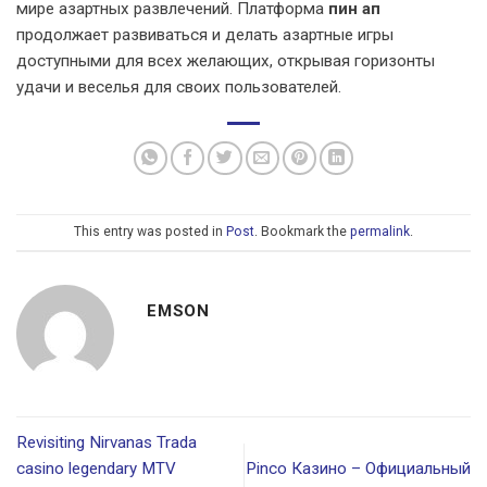
мире азартных развлечений. Платформа
пин ап
продолжает развиваться и делать азартные игры
доступными для всех желающих, открывая горизонты
удачи и веселья для своих пользователей.
This entry was posted in
Post
. Bookmark the
permalink
.
EMSON
Revisiting Nirvanas Trada
casino legendary MTV
Pinco Казино – Официальный