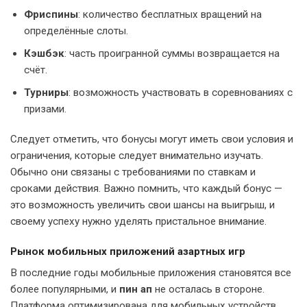
Фриспины
: количество бесплатных вращений на
определённые слоты.
Кэшбэк
: часть проигранной суммы возвращается на
счёт.
Турниры
: возможность участвовать в соревнованиях с
призами.
Следует отметить, что бонусы могут иметь свои условия и
ограничения, которые следует внимательно изучать.
Обычно они связаны с требованиями по ставкам и
сроками действия. Важно помнить, что каждый бонус —
это возможность увеличить свои шансы на выигрыш, и
своему успеху нужно уделять пристальное внимание.
Рынок мобильных приложений азартных игр
В последние годы мобильные приложения становятся все
более популярными, и
пин ап
не осталась в стороне.
Платформа оптимизирована для мобильных устройств,