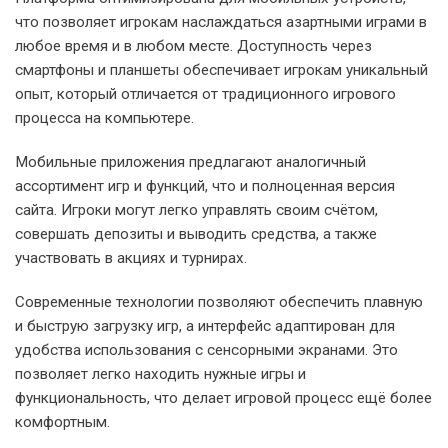
что позволяет игрокам наслаждаться азартными играми в
любое время и в любом месте. Доступность через
смартфоны и планшеты обеспечивает игрокам уникальный
опыт, который отличается от традиционного игрового
процесса на компьютере.
Мобильные приложения предлагают аналогичный
ассортимент игр и функций, что и полноценная версия
сайта. Игроки могут легко управлять своим счётом,
совершать депозиты и выводить средства, а также
участвовать в акциях и турнирах.
Современные технологии позволяют обеспечить плавную
и быструю загрузку игр, а интерфейс адаптирован для
удобства использования с сенсорными экранами. Это
позволяет легко находить нужные игры и
функциональность, что делает игровой процесс ещё более
комфортным.