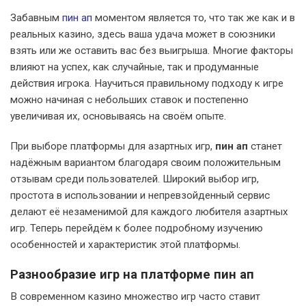
Забавным
пин ап
моментом является то, что так же как и в
реальных казино, здесь ваша удача может в союзники
взять или же оставить вас без выигрыша. Многие факторы
влияют на успех, как случайные, так и продуманные
действия игрока. Научиться правильному подходу к игре
можно начиная с небольших ставок и постепенно
увеличивая их, основываясь на своём опыте.
При выборе платформы для азартных игр,
пин ап
станет
надёжным вариантом благодаря своим положительным
отзывам среди пользователей. Широкий выбор игр,
простота в использовании и непревзойденный сервис
делают её незаменимой для каждого любителя азартных
игр. Теперь перейдём к более подробному изучению
особенностей и характеристик этой платформы.
Разнообразие игр на платформе пин ап
В современном казино множество игр часто ставит