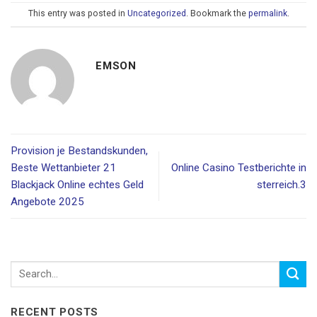
This entry was posted in
Uncategorized
. Bookmark the
permalink
.
EMSON
Provision je Bestandskunden,
Beste Wettanbieter 21
Online Casino Testberichte in
Blackjack Online echtes Geld
sterreich.3
Angebote 2025
RECENT POSTS