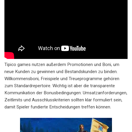
Tipico games nutzen außerdem Promotionen und Boni, um
neue Kunden zu gewinnen und Bestandskunden zu binden.
Willkommensboni, Freispiele und Treueprogramme gehören
zum Standardrepertoire. Wichtig ist aber die transparente
Kommunikation der Bonusbedingungen: Umsatzanforderungen,
Zeitlimits und Ausschlusskriterien sollten klar formuliert sein,
damit Spieler fundierte Entscheidungen treffen können.