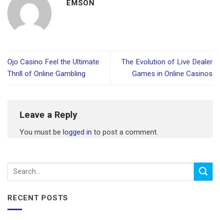
EMSON
Ojo Casino Feel the Ultimate
The Evolution of Live Dealer
Thrill of Online Gambling
Games in Online Casinos
Leave a Reply
You must be
logged in
to post a comment.
RECENT POSTS