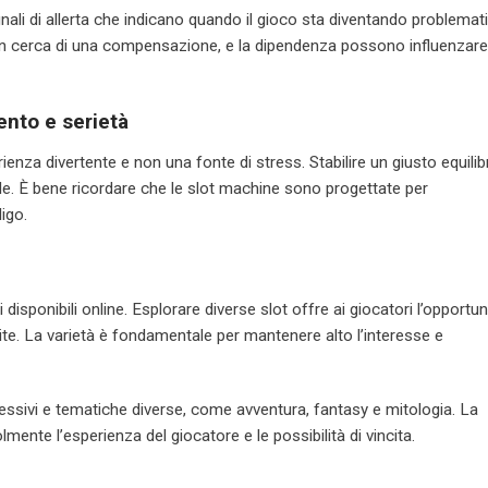
ali di allerta che indicano quando il gioco sta diventando problemat
 in cerca di una compensazione, e la dipendenza possono influenzare
ento e serietà
nza divertente e non una fonte di stress. Stabilire un giusto equilib
. È bene ricordare che le slot machine sono progettate per
igo.
 disponibili online. Esplorare diverse slot offre ai giocatori l’opportun
ncite. La varietà è fondamentale per mantenere alto l’interesse e
essivi e tematiche diverse, come avventura, fantasy e mitologia. La
mente l’esperienza del giocatore e le possibilità di vincita.