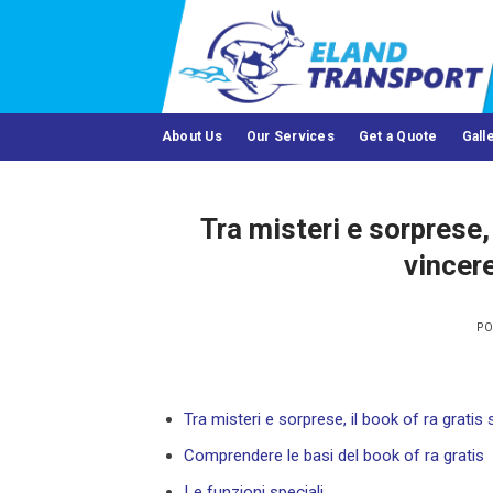
Skip
to
content
About Us
Our Services
Get a Quote
Gall
Tra misteri e sorprese, 
vincer
P
Tra misteri e sorprese, il book of ra gratis
Comprendere le basi del book of ra gratis
Le funzioni speciali