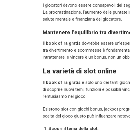
I giocatori devono essere consapevoli dei segn
La procrastinazione, l’aumento delle puntate
salute mentale e finanziaria del giocatore.
Mantenere l’equilibrio tra divertim
Il
book of ra gratis
dovrebbe essere un’esperie
tra divertimento e scommesse è fondamentale
intrattenere, e vincere è un bonus, non un obbl
La varietà di slot online
Il
book of ra gratis
è solo uno dei tanti giochi
di scoprire nuovi temi, funzioni e possibili vi
l’entusiasmo nel gioco.
Esistono slot con giochi bonus, jackpot progr
scelta del gioco giusto può influenzare notevol
Scopri il tema della slot.