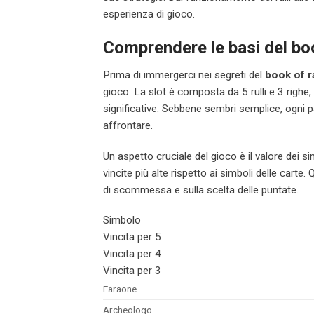
esperienza di gioco.
Comprendere le basi del boo
Prima di immergerci nei segreti del
book of r
gioco. La slot è composta da 5 rulli e 3 righe
significative. Sebbene sembri semplice, ogni p
affrontare.
Un aspetto cruciale del gioco è il valore dei s
vincite più alte rispetto ai simboli delle carte
di scommessa e sulla scelta delle puntate.
Simbolo
Vincita per 5
Vincita per 4
Vincita per 3
Faraone
Archeologo