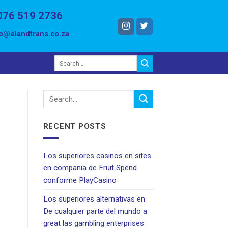
076 519 2736
fo@elandtrans.co.za
RECENT POSTS
Los superiores casinos en sites
en compania de Fruit Spend
conforme PlayCasino
Los superiores alternativas en
De cualquier parte del mundo a
great las gambling enterprises