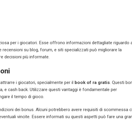
iosa per i giocatori. Esse offrono informazioni dettagliate riguardo a
le recensioni su blog, forum, e siti specializzati può migliorare la
e decisioni più informate.
ioni
trarre i giocatori, specialmente per il
book of ra gratis
. Questi bo
ica, e cash back. Utilizzare questi vantaggi è fondamentale per
ngare il tempo di gioco.
condizioni dei bonus. Alcuni potrebbero avere requisiti di scommessa 
ventuali vincite. Essere informati su questi aspetti può fare una gra