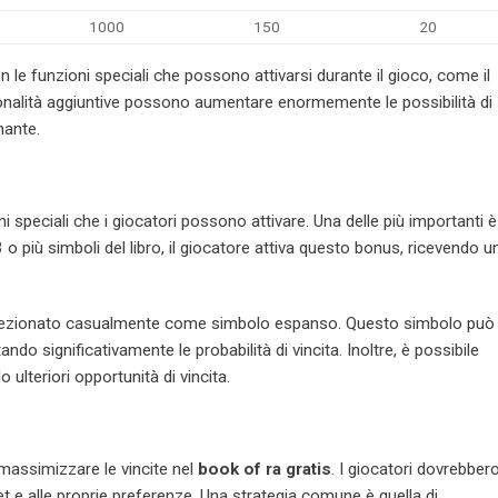
1000
150
20
on le funzioni speciali che possono attivarsi durante il gioco, come il
onalità aggiuntive possono aumentare enormemente le possibilità di
mante.
ni speciali che i giocatori possono attivare. Una delle più importanti è
 o più simboli del libro, il giocatore attiva questo bonus, ricevendo u
ne selezionato casualmente come simbolo espanso. Questo simbolo può
do significativamente le probabilità di vincita. Inoltre, è possibile
do ulteriori opportunità di vincita.
massimizzare le vincite nel
book of ra gratis
. I giocatori dovrebber
e alle proprie preferenze. Una strategia comune è quella di