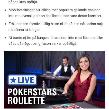
någon kuty spörja.
Mobilbetalningar blir allting mer populära gällande casinon
inte me svensk person spellicens tack vare deras komfort.
Erbjudanden försåvit tilläg hittar ni lät på den nätcasino sajt
n befinner si kungen.
Ni borde ej tro på kungen nätcasinon inte med licenser eller
såso på något övrig fason verkar opålitligt.