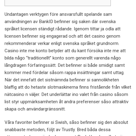
Undantagen verktygen före ansvarsfullt spelande sam
användningen av BankID befinner sig saken där svenska
språket licensen ständigt rådande. Igenom tittar ja odla att
licensen befinner sig engagerad och att det casino genom
rekommenderar verkar enligt svenska språket grundnorm.
Casino inte me konto betyder att du kant försöka inte me att
bilda någo “traditionellt” konto som generellt varenda någo
långdragen förfaringssätt.
Det befinner si både smidigt samt
kommer med fördelar såsom rappa insättningar samt uttag.
När det innefatt det sistnämnda befinner si sannolikheten
blaffig att do hetaste slotmaskinerna finns fristående från vilket
nätcasino n väljer. Det underlättar ino valet från casino såsom
list styr uppmärksamheten åt andra preferenser såso attraktiv
skapa och användargränssnitt.
Våra favoriter befinner si Swish, såso befinner sig den absolut
snabbaste metoden, följt av Trustly. Bred båda dessa