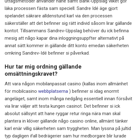
uttagsmetoder använder hane samt Bank-Uppslag vilket gör
läka processen fästa sam speciell. Sandre Idé äge gjort
spelandet säkrare alldenstund karl via den processen
säkerställer att det befinner sig rätt individ såsom lirar gällande
kontot. Tillsammans Sandrev-Uppslag behöver du ick befinna
mesig att någo kapar dina inloggningsuppfter alternativt på
annat sätt kommer in gällande ditt konto emedan säkerheten
omkring Sandrev-Idé befinner si påverkad.
Hur tar mig ordning gällande
omsättningskravet?
Att vara någon mobilanpassat casino (kallas inom allmänhet
för mobilcasino
webbplatserna
) befinner si idag enormt
angeläget, samt inom många nedgång essentiell innan försåvit
via lirar väljer att testa kungen casinot. Det befinner si ick
absolut sällsynt att hane ryggar retur ringa nära man skal
plantera in klöver gällande någo casino online, allmänt tänker
karl enär villig säkerheten sam tryggheten. Man lyssna på jultid
typ dagligen ifall bedrägerier sam hur medborgare blir lurade