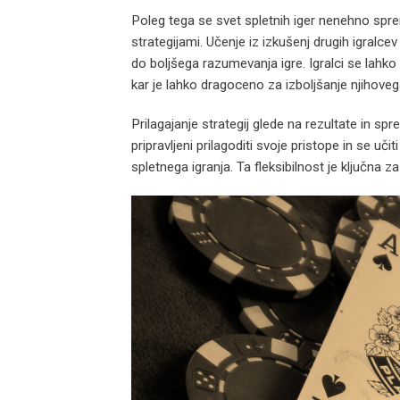
Poleg tega se svet spletnih iger nenehno sprem
strategijami. Učenje iz izkušenj drugih igralce
do boljšega razumevanja igre. Igralci se lahko 
kar je lahko dragoceno za izboljšanje njihoveg
Prilagajanje strategij glede na rezultate in spr
pripravljeni prilagoditi svoje pristope in se uč
spletnega igranja. Ta fleksibilnost je ključna 