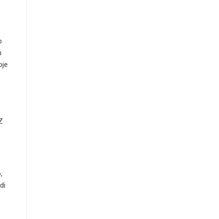
o
n
oje
Z
,
di