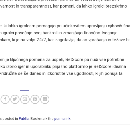
arnost in transparentnost, kar pomeni, da lahko igralci brezskrbno
 ki lahko igralcem pomagajo pri učinkovitem upravljanju njihovih fin
 igralci povečajo svoj bankroll in zmanjšajo finančno tveganje.
am, ki je na voljo 24/7, kar zagotavlja, da so vprašanja in težave hi
njem je ključnega pomena za uspeh, BetScore pa nudi vse potrebne
oko izbiro iger in uporabniku prijazno platformo je BetScore idealna
ridružite se še danes in izkoristite vse ugodnosti, ki jih ponuja ta
as posted in
Public
. Bookmark the
permalink
.