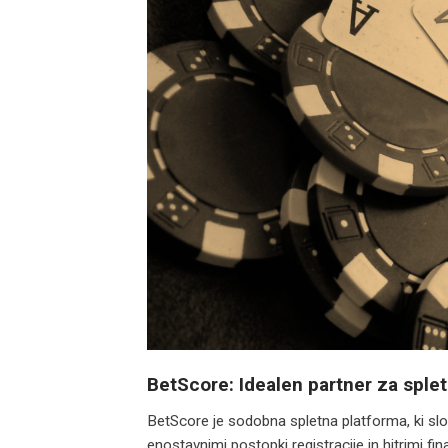
BetScore: Idealen partner za splet
BetScore je sodobna spletna platforma, ki slov
enostavnimi postopki registracije in hitrimi fin