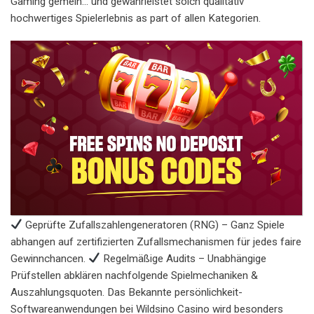
Gaming gemein… und gewährleistet solch qualitativ
hochwertiges Spielerlebnis as part of allen Kategorien.
Geprüfte Zufallszahlengeneratoren (RNG) – Ganz Spiele
abhangen auf zertifizierten Zufallsmechanismen für jedes faire
Gewinnchancen.
Regelmäßige Audits – Unabhängige
Prüfstellen abklären nachfolgende Spielmechaniken &
Auszahlungsquoten. Das Bekannte persönlichkeit-
Softwareanwendungen bei Wildsino Casino wird besonders