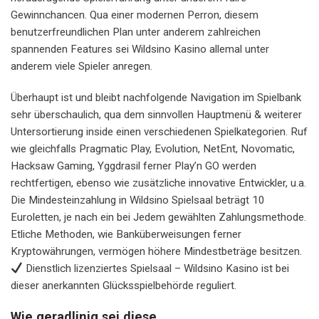
Gewinnchancen. Qua einer modernen Perron, diesem
benutzerfreundlichen Plan unter anderem zahlreichen
spannenden Features sei Wildsino Kasino allemal unter
anderem viele Spieler anregen.
Überhaupt ist und bleibt nachfolgende Navigation im Spielbank
sehr überschaulich, qua dem sinnvollen Hauptmenü & weiterer
Untersortierung inside einen verschiedenen Spielkategorien. Ruf
wie gleichfalls Pragmatic Play, Evolution, NetEnt, Novomatic,
Hacksaw Gaming, Yggdrasil ferner Play’n GO werden
rechtfertigen, ebenso wie zusätzliche innovative Entwickler, u.a.
Die Mindesteinzahlung in Wildsino Spielsaal beträgt 10
Euroletten, je nach ein bei Jedem gewählten Zahlungsmethode.
Etliche Methoden, wie Banküberweisungen ferner
Kryptowährungen, vermögen höhere Mindestbeträge besitzen.
Dienstlich lizenziertes Spielsaal – Wildsino Kasino ist bei
dieser anerkannten Glücksspielbehörde reguliert.
Wie geradlinig sei diese