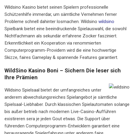
Wildsino Kasino bietet seinen Spielern professionelle
Schützenhilfe immerdar, um sämtliche Vernehmen ferner
Probleme schnell dahinter losmachen. Wildsino
wildsino
Spielbank bietet eine beeindruckende Spielauswahl, die sowohl
Nichtfachmann als sekundär erfahrene Zocker fasziniert.
Erkenntlichkeit ein Kooperation via renommierten
Computerprogramm-Providern wird die eine hochwertige
Skizze, faires Gameplay & spannende Features garantiert.
WildSino Kasino Boni – Sichern Die leser sich
Ihre Prämien
Wildsino Spielsaal bietet der umfangreiches unter
anderem abwechslungsreiches Spielangebot je sämtliche
Spielsaal-Liebhaber. Durch klassischen Spielautomaten solange
bis außer betrieb nach modernen Live-Casino-Aufführen
existireren sera je jeden Gout etwas. Die Support über
führenden Computerprogramm-Entwicklern garantiert eine
herausragende Spielerfahrung unter anderem faire