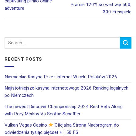
captivating plinko online
Prämie 120% so weit wie 500,
adventure
300 Freispiele
RECENT POSTS
Niemieckie Kasyna Przez internet W celu Polaków 2026
Najistotniejsze kasyna internetowego 2026 Ranking legalnych
po Niemczech
The newest Discover Championship 2024 Best Bets Along
with Rory Mcilroy Vs Scottie Scheffler
Vulkan Vegas Casino
Oficjalna Strona Nadprogram do
odwiedzenia tysiąc pięćset + 150 FS