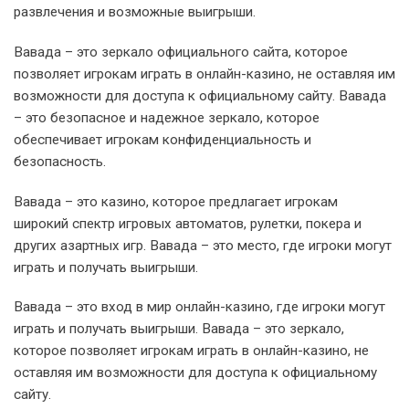
развлечения и возможные выигрыши.
Вавада – это зеркало официального сайта, которое
позволяет игрокам играть в онлайн-казино, не оставляя им
возможности для доступа к официальному сайту. Вавада
– это безопасное и надежное зеркало, которое
обеспечивает игрокам конфиденциальность и
безопасность.
Вавада – это казино, которое предлагает игрокам
широкий спектр игровых автоматов, рулетки, покера и
других азартных игр. Вавада – это место, где игроки могут
играть и получать выигрыши.
Вавада – это вход в мир онлайн-казино, где игроки могут
играть и получать выигрыши. Вавада – это зеркало,
которое позволяет игрокам играть в онлайн-казино, не
оставляя им возможности для доступа к официальному
сайту.