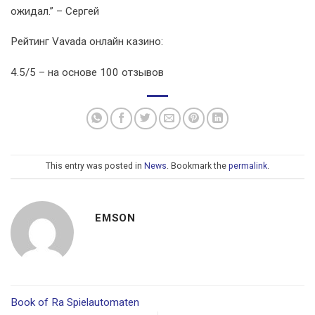
ожидал.” – Сергей
Рейтинг Vavada онлайн казино:
4.5/5 – на основе 100 отзывов
This entry was posted in
News
. Bookmark the
permalink
.
EMSON
Book of Ra Spielautomaten