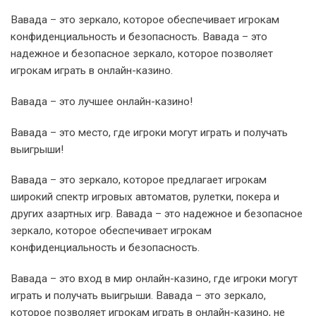
Вавада – это зеркало, которое обеспечивает игрокам
конфиденциальность и безопасность. Вавада – это
надежное и безопасное зеркало, которое позволяет
игрокам играть в онлайн-казино.
Вавада – это лучшее онлайн-казино!
Вавада – это место, где игроки могут играть и получать
выигрыши!
Вавада – это зеркало, которое предлагает игрокам
широкий спектр игровых автоматов, рулетки, покера и
других азартных игр. Вавада – это надежное и безопасное
зеркало, которое обеспечивает игрокам
конфиденциальность и безопасность.
Вавада – это вход в мир онлайн-казино, где игроки могут
играть и получать выигрыши. Вавада – это зеркало,
которое позволяет игрокам играть в онлайн-казино, не