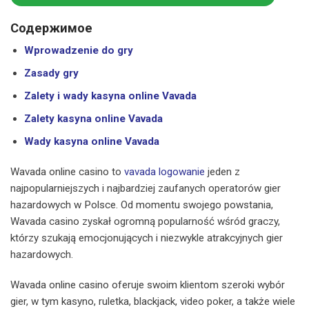
Содержимое
Wprowadzenie do gry
Zasady gry
Zalety i wady kasyna online Vavada
Zalety kasyna online Vavada
Wady kasyna online Vavada
Wavada online casino to
vavada logowanie
jeden z
najpopularniejszych i najbardziej zaufanych operatorów gier
hazardowych w Polsce. Od momentu swojego powstania,
Wavada casino zyskał ogromną popularność wśród graczy,
którzy szukają emocjonujących i niezwykle atrakcyjnych gier
hazardowych.
Wavada online casino oferuje swoim klientom szeroki wybór
gier, w tym kasyno, ruletka, blackjack, video poker, a także wiele