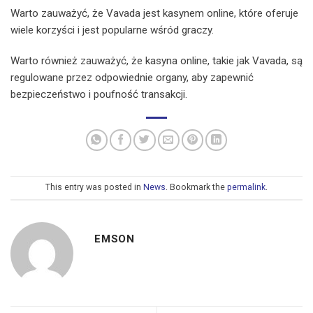
Warto zauważyć, że Vavada jest kasynem online, które oferuje
wiele korzyści i jest popularne wśród graczy.
Warto również zauważyć, że kasyna online, takie jak Vavada, są
regulowane przez odpowiednie organy, aby zapewnić
bezpieczeństwo i poufność transakcji.
This entry was posted in
News
. Bookmark the
permalink
.
EMSON