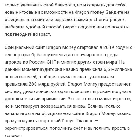
только увеличить свой банкролл, но и открыть для себя
новые игровые возможности на dragon money. Зайдите на
официальный сайт или зеркало, нажмите «Регистрация»,
выберите удобный способ (через соцсети или по почте) и
подтвердите возраст.
Официальный сайт Dragon Money стартовал в 2019 году и с
тех пор приобрёл внушительную популярность среди
игроков из России, СНГ и многих других стран мира. На
данный момент аудитория казино превысила 6,5 миллиона
пользователей, а общая сумма выплат участникам
превысила 280 млрд рублей. Dragon Money предоставляет
систему дивизионов, которая позволяет игрокам получать
дополнительные привилегии. Это не только манит игроков,
но и мотивирует возвращаться вновь. Если вы только
начали играть на официальном сайте Dragon Money, можно
сразу получить стартовый бонус. Главное —
зарегистрироваться, пополнить счёт и выполнить простые
условия.