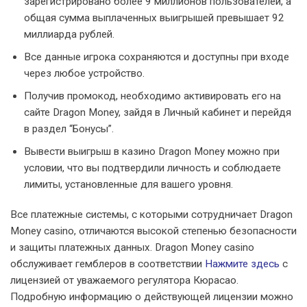
зарегистрировано более 9 миллионов пользователей, а
общая сумма выплаченных выигрышей превышает 92
миллиарда рублей.
Все данные игрока сохраняются и доступны при входе
через любое устройство.
Получив промокод, необходимо активировать его на
сайте Dragon Money, зайдя в Личный кабинет и перейдя
в раздел “Бонусы”.
Вывести выигрыш в казино Dragon Money можно при
условии, что вы подтвердили личность и соблюдаете
лимиты, установленные для вашего уровня.
Все платежные системы, с которыми сотрудничает Dragon
Money casino, отличаются высокой степенью безопасности
и защиты платежных данных. Dragon Money casino
обслуживает гемблеров в соответствии
Нажмите здесь
с
лицензией от уважаемого регулятора Кюрасао.
Подробную информацию о действующей лицензии можно