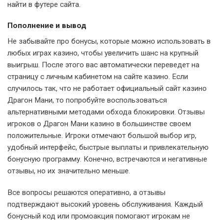
найти в футере сайта.
Пополнение и вывод
Не забывайте про бонусы, которые можно использовать в
любых играх казино, чтобы увеличить шанс на крупный
выигрыш. После этого вас автоматически переведет на
страницу с личным кабинетом на сайте казино. Если
случилось так, что не работает официальный сайт казино
Драгон Мани, то попробуйте воспользоваться
альтернативными методами обхода блокировки. Отзывы
игроков о Драгон Мани казино в большинстве своем
положительные. Игроки отмечают большой выбор игр,
удобный интерфейс, быстрые выплаты и привлекательную
бонусную программу. Конечно, встречаются и негативные
отзывы, но их значительно меньше.
Все вопросы решаются оперативно, а отзывы
подтверждают высокий уровень обслуживания. Каждый
бонусный код или промоакция помогают игрокам не