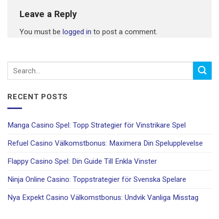
Leave a Reply
You must be
logged in
to post a comment.
RECENT POSTS
Manga Casino Spel: Topp Strategier för Vinstrikare Spel
Refuel Casino Välkomstbonus: Maximera Din Spelupplevelse
Flappy Casino Spel: Din Guide Till Enkla Vinster
Ninja Online Casino: Toppstrategier för Svenska Spelare
Nya Expekt Casino Välkomstbonus: Undvik Vanliga Misstag