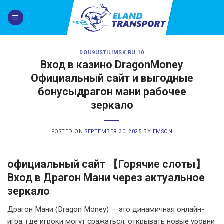
Skip
to
content
DOU9USTILIMSK.RU 10
Вход в казино DragonMoney
Официальный сайт и выгодные
бонусыдрагон мани рабочее
зеркало
POSTED ON
SEPTEMBER 30, 2025
BY
EMSON
официальный сайт 【Горячие слоты】
Вход в Драгон Мани через актуальное
зеркало
Драгон Мани (Dragon Money) — это динамичная онлайн-
игра, где игроки могут сражаться, открывать новые уровни