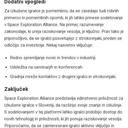
Dodatni vpogledi
Za izkušene igralce je pomembno, da se zavedajo tudi robnih
primerov in pomembnih opomb, ki jih lahko prinese sodelovanje
v Space Exploration Alliance. Na primer, razumevanje
zakonodaje, ki ureja raziskovanje vesolja, je ključno. Prav tako je
priporočljivo, da se igralci posvetujejo z strokovnjaki, preden se
odločijo za investicije. Nekaj nasvetov vključuje:
Redno spremljanje novic in trendov v industriji.
Udeležba na seminarjih in konferencah.
Gradnja mreže kontaktov z drugimi igralci in strokovnjaki.
Zaključek
Space Exploration Alliance predstavlja edinstveno priložnost za
izkušene igralce v Sloveniji, da razširijo svoje znanje in izkušnje.
S sodelovanjem v tej platformi lahko igralci pridobijo dostop do
novih tehnologij in priložnosti, ki jih ponuja raziskovanje vesolja.
Priporočamo, da se zainteresirani igralci aktivno vključijo in