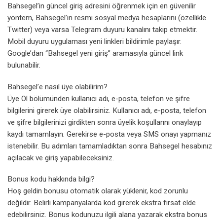
Bahsegel’in güncel giriş adresini öğrenmek için en güvenilir
yöntem, Bahsegel’in resmi sosyal medya hesaplarını (özellikle
Twitter) veya varsa Telegram duyuru kanalını takip etmektir.
Mobil duyuru uygulaması yeni linkleri bildirimle paylaşır.
Google’dan “Bahsegel yeni giriş” aramasıyla güncel link
bulunabilir.
Bahsegel’e nasıl üye olabilirim?
Üye Ol bölümünden kullanıcı adı, e-posta, telefon ve şifre
bilgilerini girerek üye olabilirsiniz. Kullanıcı adı, e-posta, telefon
ve şifre bilgilerinizi girdikten sonra üyelik koşullarını onaylayıp
kaydı tamamlayın. Gerekirse e-posta veya SMS onayı yapmanız
istenebilir. Bu adımları tamamladıktan sonra Bahsegel hesabınız
açılacak ve giriş yapabileceksiniz.
Bonus kodu hakkında bilgi?
Hoş geldin bonusu otomatik olarak yüklenir, kod zorunlu
değildir. Belirli kampanyalarda kod girerek ekstra fırsat elde
edebilirsiniz. Bonus kodunuzu ilgili alana yazarak ekstra bonus