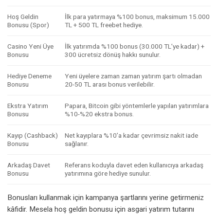
Hoş Geldin
İlk para yatırmaya %100 bonus, maksimum 15.000
Bonusu (Spor)
TL + 500 TL freebet hediye.
Casino Yeni Üye
İlk yatırımda %100 bonus (30.000 TL’ye kadar) +
Bonusu
300 ücretsiz dönüş hakkı sunulur.
Hediye Deneme
Yeni üyelere zaman zaman yatırım şartı olmadan
Bonusu
20-50 TL arası bonus verilebilir.
Ekstra Yatırım
Papara, Bitcoin gibi yöntemlerle yapılan yatırımlara
Bonusu
%10-%20 ekstra bonus.
Kayıp (Cashback)
Net kayıplara %10’a kadar çevrimsiz nakit iade
Bonusu
sağlanır.
Arkadaş Davet
Referans koduyla davet eden kullanıcıya arkadaş
Bonusu
yatırımına göre hediye sunulur.
Bonusları kullanmak için kampanya şartlarını yerine getirmeniz
kâfidir. Mesela hoş geldin bonusu için asgari yatırım tutarını