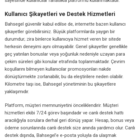
sayesinde kullanıcılar rahatlıkla platformu kullanmaktadır.
Kullanıcı Şikayetleri ve Destek Hizmetleri
Bahsegel güvenilir kabul edilse de, internette bazen kullanıcı
şikayetler görebilirsiniz. Büyük platformlarda yaygın bir
durumdur; zira binlerce kullanıcıya hizmet veren bir sitede
herkesin deneyimi aynı olmayabilir. Genel şikayetler genellikle
geç yatırılan bonuslar veya yoğunluk nedeniyle uzayan para
çekim süreleri gibi konular etrafında toplanmaktadır. Çevrim
koşullarını bilmeyen kullanıcılar promosyonları nakde
dönüştürmekte zorlanabilir, bu da eleştirilere neden olabilir.
Kilometre taşı ise, Bahsegel yönetiminin bu şikayetlere
yaklaşımıdır.
Platform, müşteri memnuniyetini önceliklendirir. Müşteri
hizmetleri ekibi 7/24 görev başındadır ve canlı destek hattı
aracılığıyla sorulara derhal geri dönüş yapar. Hesap, bonus veya
ödeme sorunlarında canlı destek size anında yardımcı olur. Canlı
destek dışında, Bahsegel’e e-posta yoluyla da ulaşmak