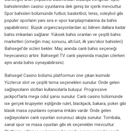
bahislerinden casino oyunlarına dek geniş bir içerik mevcuttur.
Spor bahisleri bölümünde futbol, basketbol, tenis, voleybol gibi
popüler sporların yanı sıra e-spor karşılaşmalarına da bahis
yapabilirsiniz. Büyük organizasyonlardan az bilinen dallara kadar
bahis imkanları sağlanır. Yüksek bahis oranları ve çeşitli bahis
marketleri (örneğin maç sonucu, alt/üst, ilk yarı/skor bahisleri)
Bahsegel’de sizleri bekler. Maç anında canlı bahis seçeneği
heyecanınızı artırır. Bahsegel TV canlı yayınında maçları izlerken
aynı anda bahis oynayabilirsiniz.
Bahsegel Casino bölümü platformun öne çıkan kısmıdır.
Yüzlerce slot ve çeşitli tema seçenekleri sunulur. Önde gelen
sağlayıcıların slotları kullanıcılarla buluşur. Progressive
jackpot’larla mega ödül şansı sunulur. Canlı casino bölümünde
ise gerçek krupiyeler eşliğinde rulet, blackjack, bakara, poker gibi
klasik masa oyunlarını oynama imkânı vardır. Önde gelen
sağlayıcıların canlı oyunları sorunsuz akışla sunulur. Tombala,
sanal spor ve masa oyunları gibi ek seçenekler mevcuttur.