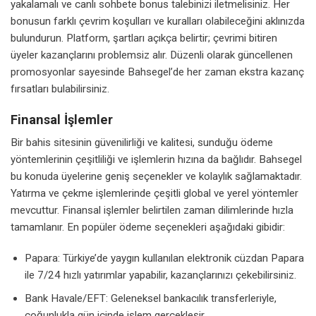
yakalamalı ve canlı sohbete bonus talebinizi iletmelisiniz. Her
bonusun farklı çevrim koşulları ve kuralları olabileceğini aklınızda
bulundurun. Platform, şartları açıkça belirtir; çevrimi bitiren
üyeler kazançlarını problemsiz alır. Düzenli olarak güncellenen
promosyonlar sayesinde Bahsegel’de her zaman ekstra kazanç
fırsatları bulabilirsiniz.
Finansal İşlemler
Bir bahis sitesinin güvenilirliği ve kalitesi, sunduğu ödeme
yöntemlerinin çeşitliliği ve işlemlerin hızına da bağlıdır. Bahsegel
bu konuda üyelerine geniş seçenekler ve kolaylık sağlamaktadır.
Yatırma ve çekme işlemlerinde çeşitli global ve yerel yöntemler
mevcuttur. Finansal işlemler belirtilen zaman dilimlerinde hızla
tamamlanır. En popüler ödeme seçenekleri aşağıdaki gibidir:
Papara: Türkiye’de yaygın kullanılan elektronik cüzdan Papara
ile 7/24 hızlı yatırımlar yapabilir, kazançlarınızı çekebilirsiniz.
Bank Havale/EFT: Geleneksel bankacılık transferleriyle,
çoğunlukla gün içinde işlem gerçekleşir.