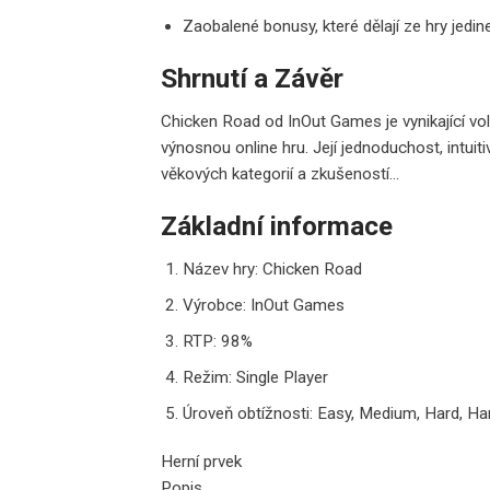
Zaobalené bonusy, které dělají ze hry jedin
Shrnutí a Závěr
Chicken Road od InOut Games je vynikající vol
výnosnou online hru. Její jednoduchost, intuiti
věkových kategorií a zkušeností…
Základní informace
Název hry: Chicken Road
Výrobce: InOut Games
RTP: 98%
Režim: Single Player
Úroveň obtížnosti: Easy, Medium, Hard, Ha
Herní prvek
Popis