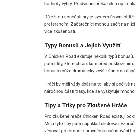
hodnoty výhry. Předvídání překážek a optimali
Důležitou součástí hry je systém úrovní obt
preferencím. Začátečníci mohou začít na nižší 
více zkušeností.
Typy Bonusů a Jejich Využití
V Chicken Road existuje několik typů bonusů, 
patří štíty, které chrání kuře před poškozením, 
bonusů může dramaticky zvýšit šanci na úspě
Hráči by měli vždy dbát na to, aby si pečlivě n
náročnou částí trasy, kde se vyskytuje mnoho p
Tipy a Triky pro Zkušené Hráče
Pro zkušené hráče Chicken Road existují pokro
Mezi tyto tipy patří například sledování vzorců 
věnovat pozornost správnému načasování bonu