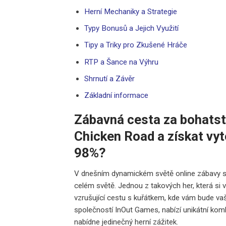
Herní Mechaniky a Strategie
Typy Bonusů a Jejich Využití
Tipy a Triky pro Zkušené Hráče
RTP a Šance na Výhru
Shrnutí a Závěr
Základní informace
Zábavná cesta za bohatst
Chicken Road a získat v
98%?
V dnešním dynamickém světě online zábavy se ob
celém světě. Jednou z takových her, která si v
vzrušující cestu s kuřátkem, kde vám bude v
společností InOut Games, nabízí unikátní kom
nabídne jedinečný herní zážitek.