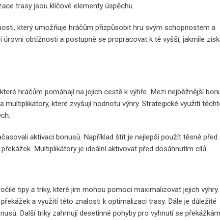
zace trasy jsou klíčové elementy úspěchu.
ížnosti, který umožňuje hráčům přizpůsobit hru svým schopnostem a
úrovni obtížnosti a postupně se propracovat k té vyšší, jakmile získa
které hráčům pomáhají na jejich cestě k výhře. Mezi nejběžnější bon
a multiplikátory, které zvyšují hodnotu výhry. Strategické využití těch
ch.
ačasovali aktivaci bonusů. Například štít je nejlepší použít těsně před
řekážek. Multiplikátory je ideální aktivovat před dosáhnutím cílů.
čilé tipy a triky, které jim mohou pomoci maximalizovat jejich výhry.
překážek a využití této znalosti k optimalizaci trasy. Dále je důležité
sů. Další triky zahrnují desetinné pohyby pro vyhnutí se překážkám