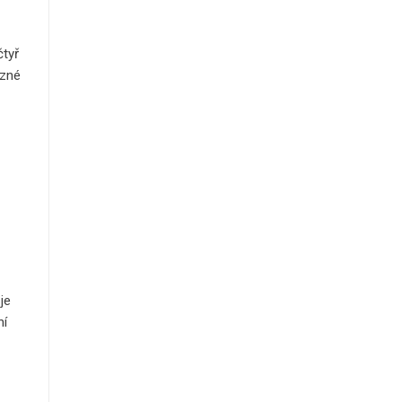
čtyř
ůzné
je
ní