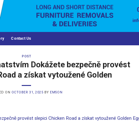
in
ery
Contact Us
POST
hatstvím Dokážete bezpečně provést
 Road a získat vytoužené Golden
ED ON
OCTOBER 31, 2025
BY
EMSON
zpečně provést slepici Chicken Road a získat vytoužené Golden Eg