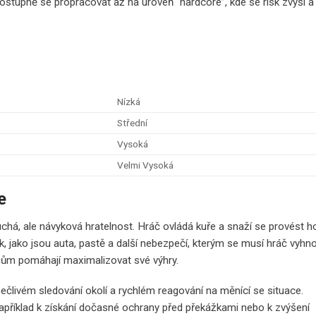
ostupně se propracovat až na úroveň “hardcore”, kde se risk zvýší a
Nízká
Střední
Vysoká
Velmi Vysoká
e
á, ale návyková hratelnost. Hráč ovládá kuře a snaží se provést h
k, jako jsou auta, pastě a další nebezpečí, kterým se musí hráč vyhno
čům pomáhají maximalizovat své výhry.
pečlivém sledování okolí a rychlém reagování na měnící se situace.
 například k získání dočasné ochrany před překážkami nebo k zvýšení