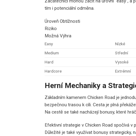
Začátečníci mohou začít na úrovni “easy”, a p
tím i potenciální odměna.
Úroveň Obtížnosti
Riziko
Možná Výhra
Easy
Nízké
Medium
Střední
Hard
Vysoké
Hardcore
Extrémní
Herní Mechaniky a Strategi
Základním kamenem Chicken Road je jednoduch
bezpečnou trasou k cíli. Cesta je plná překáže
Na cestě se také nacházejí bonusy, které hrá
Efektivní strategie v Chicken Road spočívá v 
Důležité je také využívat bonusy strategicky,