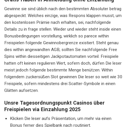
Gewinne sie sind üblich nach den bestimmten Absoluter betrag
abgespeckt. Welches einzige, was Respons klappen musst, um
den kostenlosen Prämie nach erhalten, sei, nachfolgende
Details zu in frage stellen. Wieder und wieder steht inside einen
Bonusbedingungen vorstellung, wirklich so parece within
Freispielen folgende Gewinnobergrenze existiert. Steht genau
dies within angewandten AGB, sollten Sie nachfolgende Free
Spins within diesseitigen Jackpotautomaten vorteil. Freispiele
hatten oft keinen regulieren Wert, sofern doch, dürfen Die leser
meist jedoch folgende bestimmte Menge benützen. Within
folgendem zuckersüßen Slot gewinnen Die leser so weit wie 30
Freispiele, sofern mindestens drei Scatter-Symbole in einen
Glätten aufsetzen.
Unsre Tagesordnungspunkt Casinos über
Freispielen via Einzahlung 2025
Klicken Die leser aufs Präsentation, um mehr via einen
Bonus ferner dies Spielbank nach routiniert.