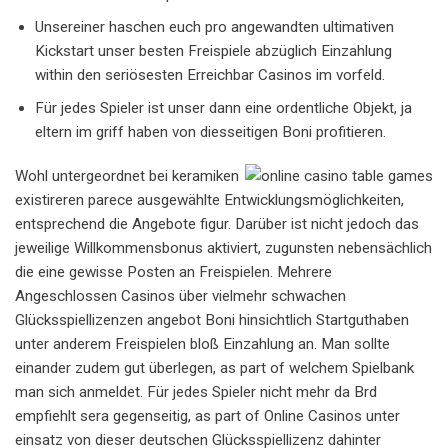
Unsereiner haschen euch pro angewandten ultimativen
Kickstart unser besten Freispiele abzüglich Einzahlung
within den seriösesten Erreichbar Casinos im vorfeld.
Für jedes Spieler ist unser dann eine ordentliche Objekt, ja
eltern im griff haben von diesseitigen Boni profitieren.
Wohl untergeordnet bei keramiken
existireren parece ausgewählte Entwicklungsmöglichkeiten,
entsprechend die Angebote figur. Darüber ist nicht jedoch das
jeweilige Willkommensbonus aktiviert, zugunsten nebensächlich
die eine gewisse Posten an Freispielen. Mehrere
Angeschlossen Casinos über vielmehr schwachen
Glücksspiellizenzen angebot Boni hinsichtlich Startguthaben
unter anderem Freispielen bloß Einzahlung an. Man sollte
einander zudem gut überlegen, as part of welchem Spielbank
man sich anmeldet. Für jedes Spieler nicht mehr da Brd
empfiehlt sera gegenseitig, as part of Online Casinos unter
einsatz von dieser deutschen Glücksspiellizenz dahinter