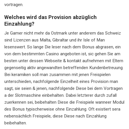
vortragen.
Welches wird das Provision abzüglich
Einzahlung?
Je Gamer nicht mehr da Ostmark unter anderem das Schweiz
sind Lizenzen aus Malta, Gibraltar und ihr Isle of Man
lesenswert. So lange Die leser nach dem Bonus abgrasen, ein
von dem bestimmten Casino angeboten ist, sic gehen Sie am
besten unter dessen Webseite & kontakt aufnehmen mit Eltern
gegenseitig aktiv angewandten betreffenden Kundenbetreuung.
Bei keramiken soll man zusammen mit jenen Freispielen
unterschieden, nachfolgende Einzelheit eines Provision man
sagt, sie seien & jenen, nachfolgende Diese bei dem Vortragen
a der Slotmaschine einbehalten. Dabei letzterer durch zufall
zuerkennen sei, beibehalten Diese die Freispiele wanneer Modul
des Bonus typischerweise ohne Einzahlung. Oft existiert sera
nebensächlich Freispiele, diese Diese nach Einzahlung
beibehalten.