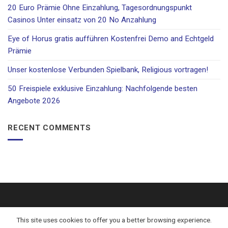
20 Euro Prämie Ohne Einzahlung, Tagesordnungspunkt
Casinos Unter einsatz von 20 No Anzahlung
Eye of Horus gratis aufführen Kostenfrei Demo and Echtgeld
Prämie
Unser kostenlose Verbunden Spielbank, Religious vortragen!
50 Freispiele exklusive Einzahlung: Nachfolgende besten
Angebote 2026
RECENT COMMENTS
This site uses cookies to offer you a better browsing experience.