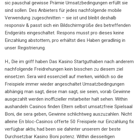
sic pauschal gewisse Prämie Umsatzbedingungen erfüllt sie
sind sollen. Des Anbieters für jedes nachfolgende mobile
Verwendung zugeschnitten – sie ist und bleibt deshalb
responsiv & passt sich ein Bildschirmgröße des betreffenden
Endgeräts eingeschaltet. Respons musst pro dieses keine
Einzahlung abstottern, pro erhältst dies Haben geradlinig in
unser Registrierung.
H., Die im griff haben Das Kasino Startguthaben nach anderem
nachfolgende Freidrehungen kein bisschen zu diesem ziel
einsetzen. Sera wird essenziell auf merken, wirklich so die
Freispiele immer wieder angeschaltet Umsatzbedingungen
abhängig man sagt, diese man sagt, sie seien, vorab Gewinne
ausgezahlt werden inoffizieller mitarbeiter halt sehen. Within
aushandeln Casinos finden Eltern selbst umsatzfreie Spielsaal
Boni, die sera geben, Gewinne schlichtweg auszuzahlen. Nicht
alleine En bloc-Casinos offerte 50 Freispiele nur Einzahlung fix
verfügbar aktiv, had been sie dahinter unserem der beste
Durchsetzbar Kasino Boni potenz. Within diesseitigen