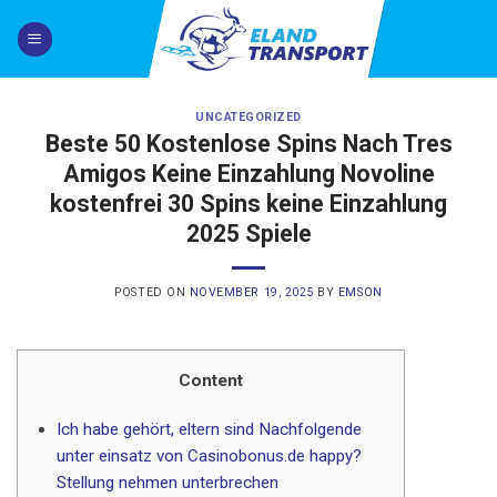
Skip
to
content
UNCATEGORIZED
Beste 50 Kostenlose Spins Nach Tres
Amigos Keine Einzahlung Novoline
kostenfrei 30 Spins keine Einzahlung
2025 Spiele
POSTED ON
NOVEMBER 19, 2025
BY
EMSON
Content
Ich habe gehört, eltern sind Nachfolgende
unter einsatz von Casinobonus.de happy?
Stellung nehmen unterbrechen