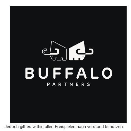
Jedoch gilt es within allen Freispielen nach verstand benutzen,