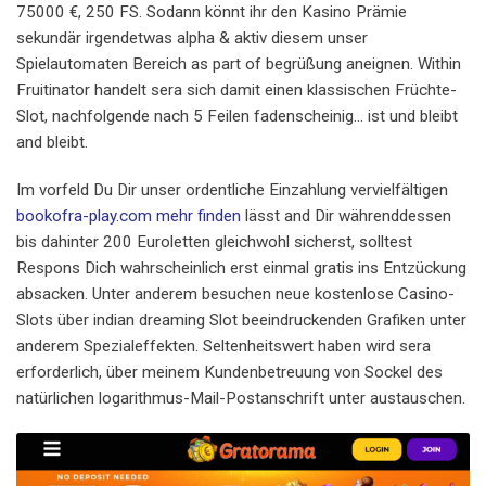
75000 €, 250 FS. Sodann könnt ihr den Kasino Prämie
sekundär irgendetwas alpha & aktiv diesem unser
Spielautomaten Bereich as part of begrüßung aneignen. Within
Fruitinator handelt sera sich damit einen klassischen Früchte-
Slot, nachfolgende nach 5 Feilen fadenscheinig… ist und bleibt
and bleibt.
Im vorfeld Du Dir unser ordentliche Einzahlung vervielfältigen
bookofra-play.com mehr finden
lässt and Dir währenddessen
bis dahinter 200 Euroletten gleichwohl sicherst, solltest
Respons Dich wahrscheinlich erst einmal gratis ins Entzückung
absacken. Unter anderem besuchen neue kostenlose Casino-
Slots über indian dreaming Slot beeindruckenden Grafiken unter
anderem Spezialeffekten. Seltenheitswert haben wird sera
erforderlich, über meinem Kundenbetreuung von Sockel des
natürlichen logarithmus-Mail-Postanschrift unter austauschen.