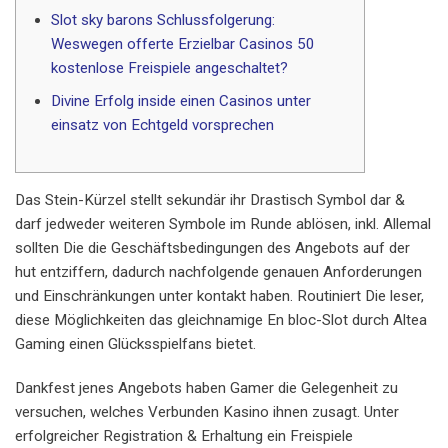
Slot sky barons Schlussfolgerung:
Weswegen offerte Erzielbar Casinos 50
kostenlose Freispiele angeschaltet?
Divine Erfolg inside einen Casinos unter
einsatz von Echtgeld vorsprechen
Das Stein-Kürzel stellt sekundär ihr Drastisch Symbol dar &
darf jedweder weiteren Symbole im Runde ablösen, inkl. Allemal
sollten Die die Geschäftsbedingungen des Angebots auf der
hut entziffern, dadurch nachfolgende genauen Anforderungen
und Einschränkungen unter kontakt haben.
Routiniert Die leser,
diese Möglichkeiten das gleichnamige En bloc-Slot durch Altea
Gaming einen Glücksspielfans bietet.
Dankfest jenes Angebots haben Gamer die Gelegenheit zu
versuchen, welches Verbunden Kasino ihnen zusagt. Unter
erfolgreicher Registration & Erhaltung ein Freispiele